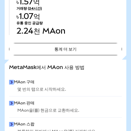
৳1.57억
거래량
(24시간)
৳1.07억
유통 중인 공급량
2.24천
MAon
통계 더 보기
통계 더 보기
MetaMask에서 MAon 사용 방법
MAon 구매
몇 번의 탭으로 시작하세요.
MAon 판매
MAon을(를) 현금으로 교환하세요.
MAon 스왑