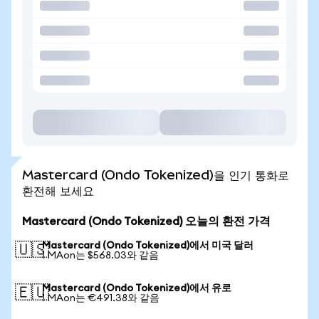
Mastercard (Ondo Tokenized)을 인기 통화로
환전해 보세요
Mastercard (Ondo Tokenized) 오늘의 환전 가격
Mastercard (Ondo Tokenized)에서 미국 달러
🇺🇸
1 MAon는 $568.03와 같음
Mastercard (Ondo Tokenized)에서 유로
🇪🇺
1 MAon는 €491.38와 같음