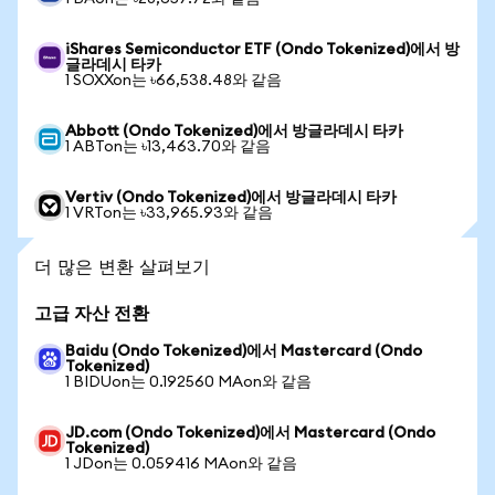
iShares Semiconductor ETF (Ondo Tokenized)에서 방
글라데시 타카
1 SOXXon는 ৳66,538.48와 같음
Abbott (Ondo Tokenized)에서 방글라데시 타카
1 ABTon는 ৳13,463.70와 같음
Vertiv (Ondo Tokenized)에서 방글라데시 타카
1 VRTon는 ৳33,965.93와 같음
더 많은 변환 살펴보기
고급 자산 전환
Baidu (Ondo Tokenized)에서 Mastercard (Ondo
Tokenized)
1 BIDUon는 0.192560 MAon와 같음
JD.com (Ondo Tokenized)에서 Mastercard (Ondo
Tokenized)
1 JDon는 0.059416 MAon와 같음