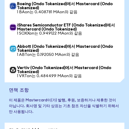
Boeing (Ondo Tokenized)에서 Mastercard (Ondo
Tokenized)
1 BAon는 0.408781 MAon와 같음
iShares Semiconductor ETF (Ondo Tokenized)에서
Mastercard (Ondo Tokenized)
1 SOXXon는 0.949122 MAon와 같음
Abbott (Ondo Tokenized)에서 Mastercard (Ondo
Tokenized)
1 ABTon는 0.192050 MAon와 같음
Vertiv (Ondo Tokenized)에서 Mastercard (Ondo
Tokenized)
1 VRTon는 0.484499 MAon와 같음
면책 조항
이 제품은 Mastercard이(가) 발행, 후원, 보증하거나 제휴한 것이
아닙니다. 회사명 및 기타 상표는 기초 참조 자산을 식별하기 위해서
만 사용됩니다.