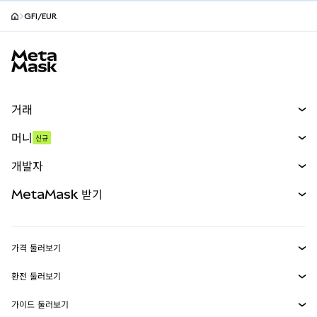
GFI/EUR
MetaMask 사이트 바닥글
거래
스왑
머니
신규
예측 시장
신규
매수
개발자
무기한 선물
신규
카드
문서 보기
MetaMask 받기
실물자산
mUSD
신규
대시보드
Transaction Shield
수익 창출
Smart Accounts Kit
에이전트 지갑
신규
가격 둘러보기
임베디드 지갑
Snaps
비트코인 가격
환전 둘러보기
MetaMask Connect
이더리움 가격
보상
신규
BTC를 USD로 환전
솔라나 가격
가이드 둘러보기
Snaps
보안
ETH를 USD로 환전