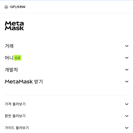
GFI/KRW
MetaMask 사이트 바닥글
거래
스왑
머니
신규
예측 시장
신규
매수
개발자
무기한 선물
신규
카드
문서 보기
MetaMask 받기
실물자산
mUSD
신규
대시보드
Transaction Shield
수익 창출
Smart Accounts Kit
에이전트 지갑
신규
가격 둘러보기
임베디드 지갑
Snaps
비트코인 가격
환전 둘러보기
MetaMask Connect
이더리움 가격
보상
신규
BTC를 USD로 환전
솔라나 가격
가이드 둘러보기
Snaps
보안
ETH를 USD로 환전