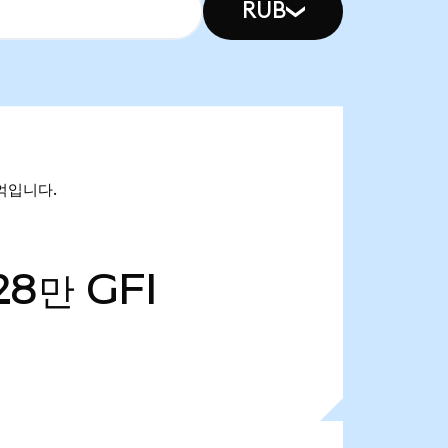
RUB
0억입니다.
28만
GFI