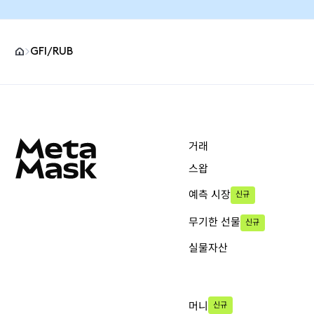
GFI/RUB
MetaMask 사이트 바닥글
거래
스왑
예측 시장
신규
무기한 선물
신규
실물자산
머니
신규