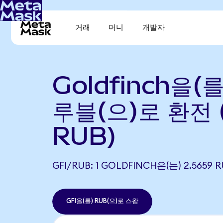
거래
머니
개발자
Goldfinch을(
루블(으)로 환전 (
RUB)
GFI/RUB: 1 GOLDFINCH은(는) 2.56
GFI을(를) RUB(으)로 스왑