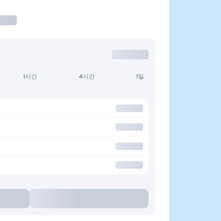
1시간
4시간
1일