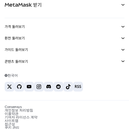
MetaMask 받기
실물자산
mUSD
신규
대시보드
Transaction Shield
수익 창출
Smart Accounts Kit
에이전트 지갑
신규
가격 둘러보기
임베디드 지갑
Snaps
비트코인 가격
환전 둘러보기
MetaMask Connect
이더리움 가격
보상
신규
BTC를 USD로 환전
솔라나 가격
가이드 둘러보기
Snaps
보안
ETH를 USD로 환전
BTC 매수
시바이누 가격
USDT를 INR로 환전
콘텐츠 둘러보기
웹3 서비스
고객 지원
ETH 매수
페페 가격
비트코인 지갑
BTC를 USDT로 환전
SOL 매수
채용
테더 가격
솔라나 지갑
한국어
BTC를 INR로 환전
PEPE 매수
연락처
USDC 가격
최고의 암호화폐 카드
ETH를 USDT로 환전
USDT 매수
체인링크 가격
최고의 모바일 암호화폐 지갑
USDT를 PHP로 환전
USDC 매수
Polymarket이란?
BTC를 EUR로 환전
SHIB 매수
Consensys
암호화폐 세금 뉴스
개인정보 처리방침
이용약관
BNB 매수
기여자 라이선스 계약
암호화폐 매수 방법
사이트맵
접근성
비트코인 매도 방법
쿠키 관리