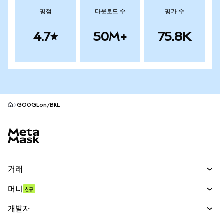
평점
다운로드 수
평가 수
4.7
50M+
75.8K
GOOGLon/BRL
MetaMask 사이트 바닥글
거래
스왑
머니
신규
예측 시장
신규
매수
개발자
무기한 선물
신규
카드
문서 보기