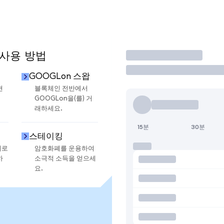
 사용 방법
거래
매
GOOGLon 스왑
현
블록체인 전반에서
.
GOOGLon을(를) 거
래하세요.
15분
30분
스테이킹
지로
암호화폐를 운용하여
하
소극적 소득을 얻으세
요.