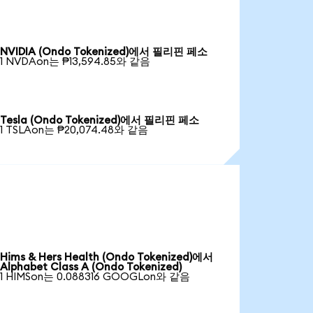
NVIDIA (Ondo Tokenized)에서 필리핀 페소
1 NVDAon는 ₱13,594.85와 같음
Tesla (Ondo Tokenized)에서 필리핀 페소
1 TSLAon는 ₱20,074.48와 같음
Hims & Hers Health (Ondo Tokenized)에서
Alphabet Class A (Ondo Tokenized)
1 HIMSon는 0.088316 GOOGLon와 같음