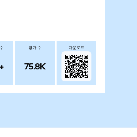
 수
평가 수
다운로드
+
75.8K