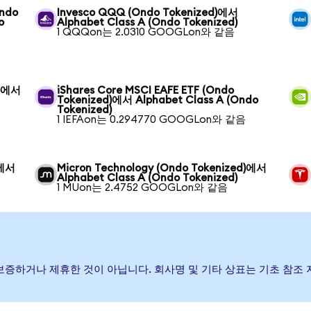
Ondo
Invesco QQQ (Ondo Tokenized)에서
o
Alphabet Class A (Ondo Tokenized)
1 QQQon는 2.0310 GOOGLon와 같음
d)에서
iShares Core MSCI EAFE ETF (Ondo
Tokenized)에서 Alphabet Class A (Ondo
Tokenized)
1 IEFAon는 0.294770 GOOGLon와 같음
)에서
Micron Technology (Ondo Tokenized)에서
Alphabet Class A (Ondo Tokenized)
1 MUon는 2.4752 GOOGLon와 같음
행, 후원, 보증하거나 제휴한 것이 아닙니다. 회사명 및 기타 상표는 기초 