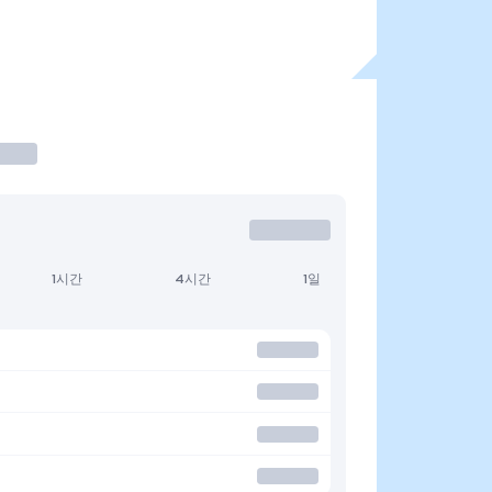
1시간
4시간
1일