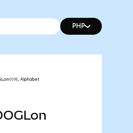
PHP
Lon이며, Alphabet
OOGLon