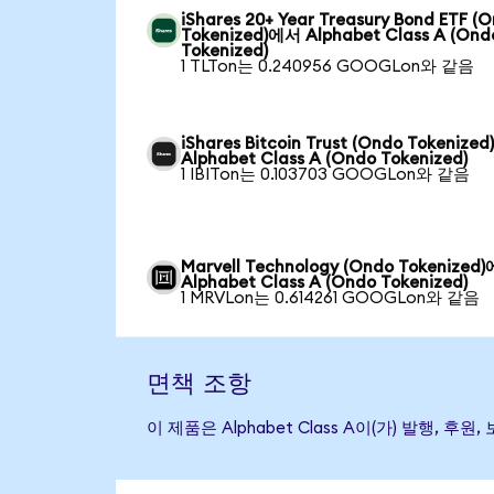
iShares 20+ Year Treasury Bond ETF (
Tokenized)에서 Alphabet Class A (Ond
Tokenized)
1 TLTon는 0.240956 GOOGLon와 같음
iShares Bitcoin Trust (Ondo Tokenize
Alphabet Class A (Ondo Tokenized)
1 IBITon는 0.103703 GOOGLon와 같음
Marvell Technology (Ondo Tokenized
Alphabet Class A (Ondo Tokenized)
1 MRVLon는 0.614261 GOOGLon와 같음
면책 조항
이 제품은 Alphabet Class A이(가) 발