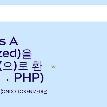
s A
zed)을
(으)로 환
→ PHP)
 (ONDO TOKENIZED)은