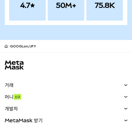
4.7
50M+
75.8K
GOOGLon/JPY
MetaMask 사이트 바닥글
거래
스왑
머니
신규
예측 시장
신규
매수
개발자
무기한 선물
신규
카드
문서 보기
MetaMask 받기
실물자산
mUSD
신규
대시보드
Transaction Shield