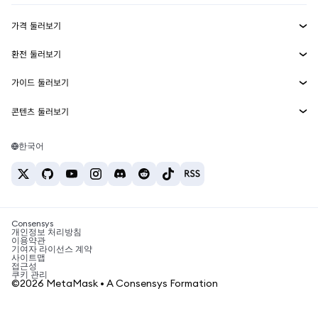
수익 창출
Smart Accounts Kit
에이전트 지갑
신규
가격 둘러보기
임베디드 지갑
Snaps
비트코인 가격
환전 둘러보기
MetaMask Connect
이더리움 가격
보상
신규
BTC를 USD로 환전
솔라나 가격
가이드 둘러보기
Snaps
보안
ETH를 USD로 환전
BTC 매수
시바이누 가격
USDT를 INR로 환전
콘텐츠 둘러보기
웹3 서비스
고객 지원
ETH 매수
페페 가격
비트코인 지갑
BTC를 USDT로 환전
SOL 매수
채용
테더 가격
솔라나 지갑
한국어
BTC를 INR로 환전
PEPE 매수
연락처
USDC 가격
최고의 암호화폐 카드
ETH를 USDT로 환전
USDT 매수
체인링크 가격
최고의 모바일 암호화폐 지갑
USDT를 PHP로 환전
USDC 매수
Polymarket이란?
BTC를 EUR로 환전
SHIB 매수
Consensys
암호화폐 세금 뉴스
개인정보 처리방침
이용약관
BNB 매수
기여자 라이선스 계약
암호화폐 매수 방법
사이트맵
접근성
비트코인 매도 방법
쿠키 관리
©2026 MetaMask • A Consensys Formation