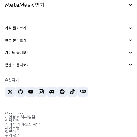
MetaMask 받기
실물자산
mUSD
신규
대시보드
Transaction Shield
수익 창출
Smart Accounts Kit
에이전트 지갑
신규
가격 둘러보기
임베디드 지갑
Snaps
비트코인 가격
환전 둘러보기
MetaMask Connect
이더리움 가격
보상
신규
BTC를 USD로 환전
솔라나 가격
가이드 둘러보기
Snaps
보안
ETH를 USD로 환전
BTC 매수
시바이누 가격
USDT를 INR로 환전
콘텐츠 둘러보기
웹3 서비스
고객 지원
ETH 매수
페페 가격
비트코인 지갑
BTC를 USDT로 환전
SOL 매수
채용
테더 가격
솔라나 지갑
한국어
BTC를 INR로 환전
PEPE 매수
연락처
USDC 가격
최고의 암호화폐 카드
ETH를 USDT로 환전
USDT 매수
체인링크 가격
최고의 모바일 암호화폐 지갑
USDT를 PHP로 환전
USDC 매수
Polymarket이란?
BTC를 EUR로 환전
SHIB 매수
Consensys
암호화폐 세금 뉴스
개인정보 처리방침
이용약관
BNB 매수
기여자 라이선스 계약
암호화폐 매수 방법
사이트맵
접근성
비트코인 매도 방법
쿠키 관리