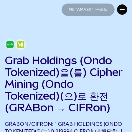
METAMASK 다운로드
METAMASK 다운로드
Grab Holdings (Ondo
Tokenized)을(를) Cipher
Mining (Ondo
Tokenized)(으)로 환전
(GRABon → CIFRon)
GRABON/CIFRON: 1 GRAB HOLDINGS (ONDO
TOKENIZED)은(는) 0.213994 CIFRON에 해당합니