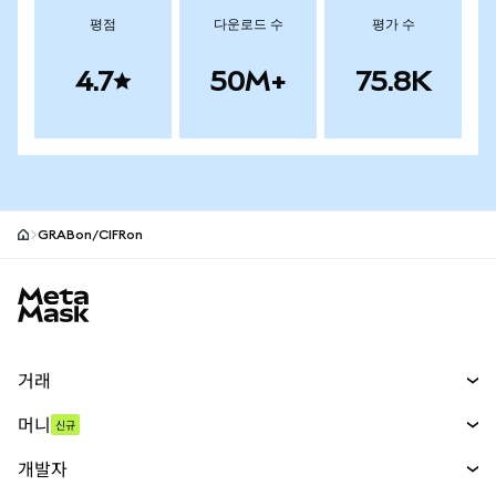
평점
다운로드 수
평가 수
4.7
50M+
75.8K
GRABon/CIFRon
MetaMask 사이트 바닥글
거래
스왑
머니
신규
예측 시장
신규
매수
개발자
무기한 선물
신규
카드
문서 보기