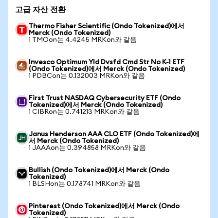
고급 자산 전환
Thermo Fisher Scientific (Ondo Tokenized)에서
Merck (Ondo Tokenized)
1 TMOon는 4.4245 MRKon와 같음
Invesco Optimum Yld Dvsfd Cmd Str No K-1 ETF
(Ondo Tokenized)에서 Merck (Ondo Tokenized)
1 PDBCon는 0.132003 MRKon와 같음
First Trust NASDAQ Cybersecurity ETF (Ondo
Tokenized)에서 Merck (Ondo Tokenized)
1 CIBRon는 0.741213 MRKon와 같음
Janus Henderson AAA CLO ETF (Ondo Tokenized)에
서 Merck (Ondo Tokenized)
1 JAAAon는 0.394858 MRKon와 같음
Bullish (Ondo Tokenized)에서 Merck (Ondo
Tokenized)
1 BLSHon는 0.178741 MRKon와 같음
Pinterest (Ondo Tokenized)에서 Merck (Ondo
Tokenized)