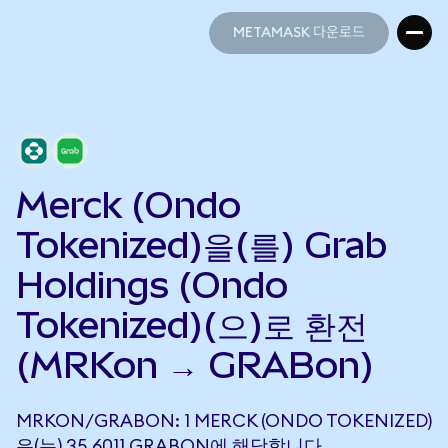
METAMASK 다운로드
METAMASK 다운로드
Merck (Ondo
Tokenized)을(를) Grab
Holdings (Ondo
Tokenized)(으)로 환전
(MRKon → GRABon)
MRKON/GRABON: 1 MERCK (ONDO TOKENIZED)
은(는) 35.6011 GRABON에 해당합니다