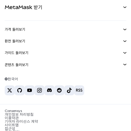
카드
문서 보기
MetaMask 받기
실물자산
mUSD
신규
대시보드
Transaction Shield
수익 창출
Smart Accounts Kit
에이전트 지갑
신규
가격 둘러보기
임베디드 지갑
Snaps
비트코인 가격
환전 둘러보기
MetaMask Connect
이더리움 가격
보상
신규
BTC를 USD로 환전
솔라나 가격
가이드 둘러보기
Snaps
보안
ETH를 USD로 환전
BTC 매수
시바이누 가격
USDT를 INR로 환전
콘텐츠 둘러보기
웹3 서비스
고객 지원
ETH 매수
페페 가격
비트코인 지갑
BTC를 USDT로 환전
SOL 매수
채용
테더 가격
솔라나 지갑
한국어
BTC를 INR로 환전
PEPE 매수
연락처
USDC 가격
최고의 암호화폐 카드
ETH를 USDT로 환전
USDT 매수
체인링크 가격
최고의 모바일 암호화폐 지갑
USDT를 PHP로 환전
USDC 매수
Polymarket이란?
BTC를 EUR로 환전
SHIB 매수
Consensys
암호화폐 세금 뉴스
개인정보 처리방침
이용약관
BNB 매수
기여자 라이선스 계약
암호화폐 매수 방법
사이트맵
접근성