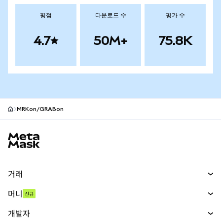
평점
다운로드 수
평가 수
4.7
50M+
75.8K
MRKon/GRABon
MetaMask 사이트 바닥글
거래
스왑
머니
신규
예측 시장
신규
매수
개발자
무기한 선물
신규