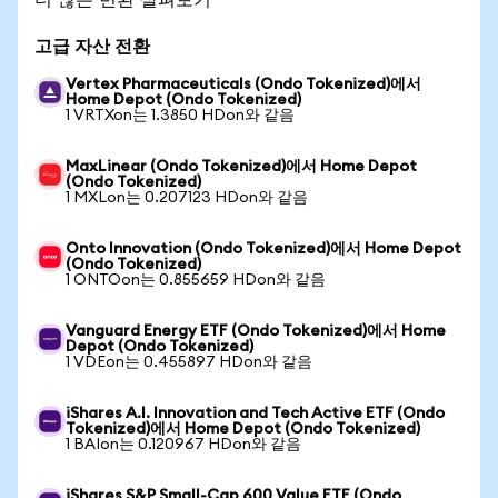
고급 자산 전환
Vertex Pharmaceuticals (Ondo Tokenized)에서
Home Depot (Ondo Tokenized)
1 VRTXon는 1.3850 HDon와 같음
MaxLinear (Ondo Tokenized)에서 Home Depot
(Ondo Tokenized)
1 MXLon는 0.207123 HDon와 같음
Onto Innovation (Ondo Tokenized)에서 Home Depot
(Ondo Tokenized)
1 ONTOon는 0.855659 HDon와 같음
Vanguard Energy ETF (Ondo Tokenized)에서 Home
Depot (Ondo Tokenized)
1 VDEon는 0.455897 HDon와 같음
iShares A.I. Innovation and Tech Active ETF (Ondo
Tokenized)에서 Home Depot (Ondo Tokenized)
1 BAIon는 0.120967 HDon와 같음
iShares S&P Small-Cap 600 Value ETF (Ondo