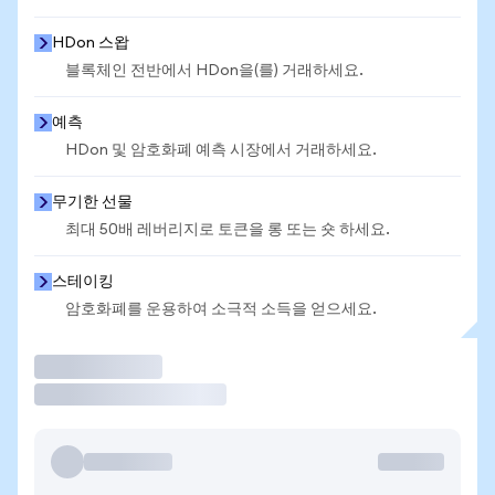
HDon 스왑
블록체인 전반에서 HDon을(를) 거래하세요.
예측
HDon 및 암호화폐 예측 시장에서 거래하세요.
무기한 선물
최대 50배 레버리지로 토큰을 롱 또는 숏 하세요.
스테이킹
암호화폐를 운용하여 소극적 소득을 얻으세요.
거래