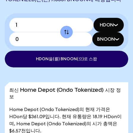
HDON
BNOON
HDON을(를) BNOON(으)로 스왑
최신 Home Depot (Ondo Tokenized) 시장 정
보
Home Depot (Ondo Tokenized)의 현재 가격은
HDon당 $361.09입니다. 현재 유통량은 18.19 HDon이
며, Home Depot (Ondo Tokenized)의 시가 총액은
$6.57천입니다.