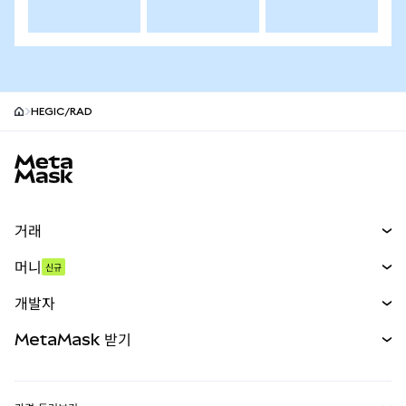
HEGIC/RAD
MetaMask 사이트 바닥글
거래
스왑
머니
신규
예측 시장
신규
매수
개발자
무기한 선물
신규
카드
문서 보기
MetaMask 받기
실물자산
mUSD
신규
대시보드
Transaction Shield
수익 창출
Smart Accounts Kit
에이전트 지갑
신규