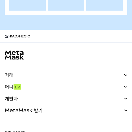
RAD/HEGIC
MetaMask 사이트 바닥글
거래
스왑
머니
신규
예측 시장
신규
매수
개발자
무기한 선물
신규
카드
문서 보기
MetaMask 받기
실물자산
mUSD
신규
대시보드
Transaction Shield
수익 창출
Smart Accounts Kit
에이전트 지갑
신규