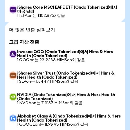
iShares Core MSCI EAFE ETF (Ondo Tokenized)에서
미국 달러
1 IEFAon는 $102.87와 같음
더 많은 변환 살펴보기
고급 자산 전환
Invesco QQQ (Ondo Tokenized)에서 Hims & Hers
Health (Ondo Tokenized)
1 QQQon는 23.9233 HIMSon와 같음
iShares Silver Trust (Ondo Tokenized)에서 Hims &
Hers Health (Ondo Tokenized)
1 SLVon는 1.8447 HIMSon와 같음
NVIDIA (Ondo Tokenized)에서 Hims & Hers Health
(Ondo Tokenized)
1 NVDAon는 7.3157 HIMSon와 같음
Alphabet Class A (Ondo Tokenized)에서 Hims & Hers
Health (Ondo Tokenized)
1 GOOGLon는 11.9943 HIMSon와 같음