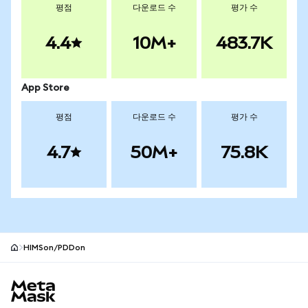
평점
다운로드 수
평가 수
4.4
10M+
483.7K
App Store
평점
다운로드 수
평가 수
4.7
50M+
75.8K
HIMSon/PDDon
MetaMask 사이트 바닥글