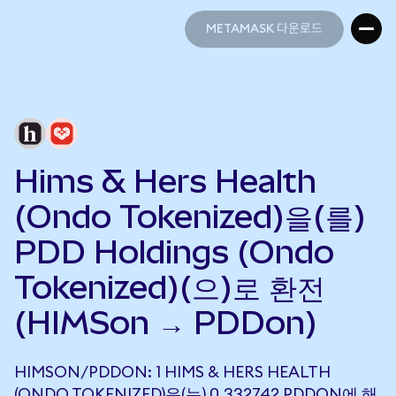
METAMASK 다운로드
METAMASK 다운로드
Hims & Hers Health
(Ondo Tokenized)을(를)
PDD Holdings (Ondo
Tokenized)(으)로 환전
(HIMSon → PDDon)
HIMSON/PDDON: 1 HIMS & HERS HEALTH
(ONDO TOKENIZED)은(는) 0.332742 PDDON에 해