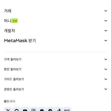
거래
스왑
머니
신규
예측 시장
신규
매수
개발자
무기한 선물
신규
카드
문서 보기
MetaMask 받기
실물자산
mUSD
신규
대시보드
Transaction Shield
수익 창출
Smart Accounts Kit
에이전트 지갑
신규
가격 둘러보기
임베디드 지갑
Snaps
비트코인 가격
환전 둘러보기
MetaMask Connect
이더리움 가격
보상
신규
BTC를 USD로 환전
솔라나 가격
가이드 둘러보기
Snaps
보안
ETH를 USD로 환전
BTC 매수
시바이누 가격
USDT를 INR로 환전
콘텐츠 둘러보기
웹3 서비스
고객 지원
ETH 매수
페페 가격
비트코인 지갑
BTC를 USDT로 환전
SOL 매수
채용
테더 가격
솔라나 지갑
한국어
BTC를 INR로 환전
PEPE 매수
연락처
USDC 가격
최고의 암호화폐 카드
ETH를 USDT로 환전