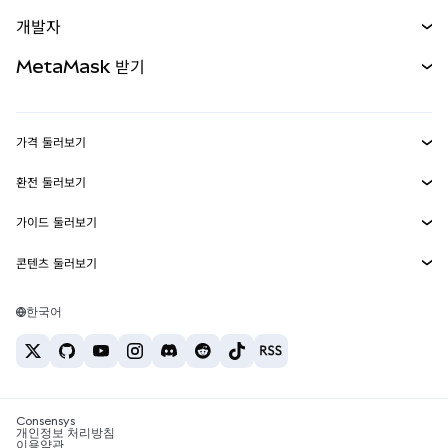
예측 시장
신규
매수
개발자
무기한 선물
신규
카드
문서 보기
MetaMask 받기
실물자산
mUSD
신규
대시보드
Transaction Shield
수익 창출
Smart Accounts Kit
에이전트 지갑
신규
가격 둘러보기
임베디드 지갑
Snaps
비트코인 가격
환전 둘러보기
MetaMask Connect
이더리움 가격
보상
신규
BTC를 USD로 환전
솔라나 가격
가이드 둘러보기
Snaps
보안
ETH를 USD로 환전
BTC 매수
시바이누 가격
USDT를 INR로 환전
콘텐츠 둘러보기
웹3 서비스
고객 지원
ETH 매수
페페 가격
비트코인 지갑
BTC를 USDT로 환전
SOL 매수
채용
테더 가격
솔라나 지갑
한국어
BTC를 INR로 환전
PEPE 매수
연락처
USDC 가격
최고의 암호화폐 카드
ETH를 USDT로 환전
USDT 매수
체인링크 가격
최고의 모바일 암호화폐 지갑
USDT를 PHP로 환전
USDC 매수
Polymarket이란?
BTC를 EUR로 환전
SHIB 매수
Consensys
암호화폐 세금 뉴스
개인정보 처리방침
이용약관