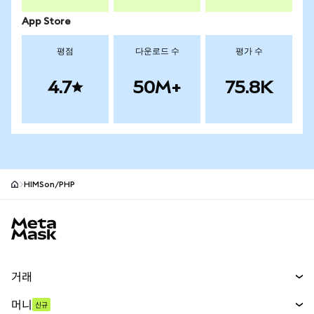
App Store
평점
다운로드 수
평가 수
4.7
50M+
75.8K
HIMSon/PHP
MetaMask 사이트 바닥글
거래
스왑
머니
신규