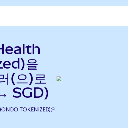
Health
zed)을
러(으)로
→ SGD)
H (ONDO TOKENIZED)은