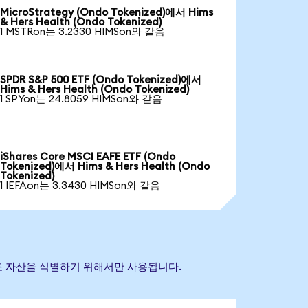
MicroStrategy (Ondo Tokenized)에서 Hims
& Hers Health (Ondo Tokenized)
1 MSTRon는 3.2330 HIMSon와 같음
SPDR S&P 500 ETF (Ondo Tokenized)에서
Hims & Hers Health (Ondo Tokenized)
1 SPYon는 24.8059 HIMSon와 같음
iShares Core MSCI EAFE ETF (Ondo
Tokenized)에서 Hims & Hers Health (Ondo
Tokenized)
1 IEFAon는 3.3430 HIMSon와 같음
초 참조 자산을 식별하기 위해서만 사용됩니다.