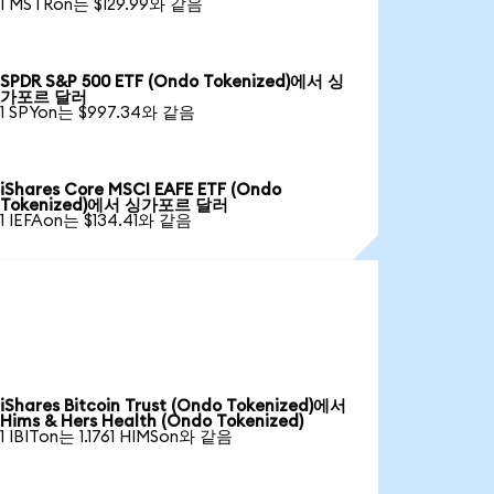
1 MSTRon는 $129.99와 같음
SPDR S&P 500 ETF (Ondo Tokenized)에서 싱
가포르 달러
1 SPYon는 $997.34와 같음
iShares Core MSCI EAFE ETF (Ondo
Tokenized)에서 싱가포르 달러
1 IEFAon는 $134.41와 같음
iShares Bitcoin Trust (Ondo Tokenized)에서
Hims & Hers Health (Ondo Tokenized)
1 IBITon는 1.1761 HIMSon와 같음