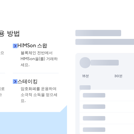
사용 방법
거래
HIMSon 스왑
금으
블록체인 전반에서
HIMSon을(를) 거래하
세요.
15분
30분
스테이킹
지로
암호화폐를 운용하여
하
소극적 소득을 얻으세
요.