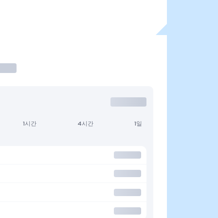
1시간
4시간
1일