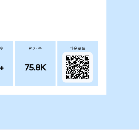
 수
평가 수
다운로드
+
75.8K