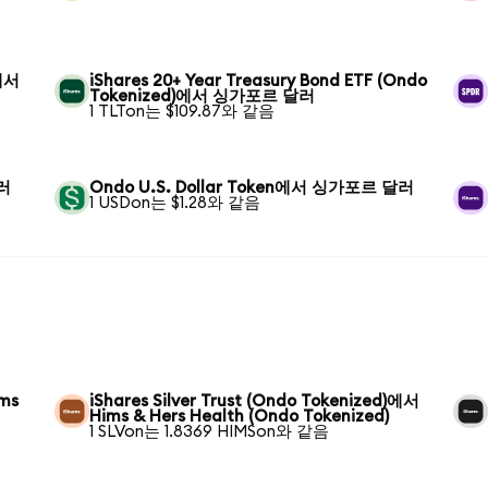
)에서
iShares 20+ Year Treasury Bond ETF (Ondo
Tokenized)에서 싱가포르 달러
1 TLTon는 $109.87와 같음
달러
Ondo U.S. Dollar Token에서 싱가포르 달러
1 USDon는 $1.28와 같음
ims
iShares Silver Trust (Ondo Tokenized)에서
Hims & Hers Health (Ondo Tokenized)
1 SLVon는 1.8369 HIMSon와 같음