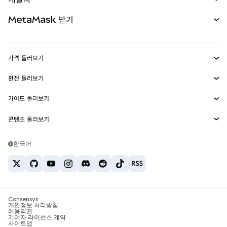
무기한 선물
신규
카드
문서 보기
MetaMask 받기
실물자산
mUSD
신규
대시보드
Transaction Shield
수익 창출
Smart Accounts Kit
에이전트 지갑
신규
가격 둘러보기
임베디드 지갑
Snaps
비트코인 가격
환전 둘러보기
MetaMask Connect
이더리움 가격
보상
신규
BTC를 USD로 환전
솔라나 가격
가이드 둘러보기
Snaps
보안
ETH를 USD로 환전
BTC 매수
시바이누 가격
USDT를 INR로 환전
콘텐츠 둘러보기
웹3 서비스
고객 지원
ETH 매수
페페 가격
비트코인 지갑
BTC를 USDT로 환전
SOL 매수
채용
테더 가격
솔라나 지갑
한국어
BTC를 INR로 환전
PEPE 매수
연락처
USDC 가격
최고의 암호화폐 카드
ETH를 USDT로 환전
USDT 매수
체인링크 가격
최고의 모바일 암호화폐 지갑
USDT를 PHP로 환전
USDC 매수
Polymarket이란?
BTC를 EUR로 환전
SHIB 매수
Consensys
암호화폐 세금 뉴스
개인정보 처리방침
이용약관
BNB 매수
기여자 라이선스 계약
암호화폐 매수 방법
사이트맵