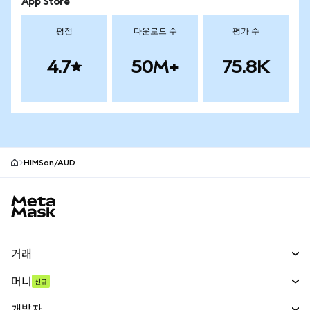
App Store
평점
다운로드 수
평가 수
4.7
50M+
75.8K
HIMSon/AUD
MetaMask 사이트 바닥글
거래
스왑
머니
신규
예측 시장
신규
매수
개발자