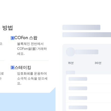
용 방법
거래
COFon 스왑
금으
블록체인 전반에서
COFon을(를) 거래하
세요.
15분
30분
스테이킹
지로
암호화폐를 운용하여
하
소극적 소득을 얻으세
요.