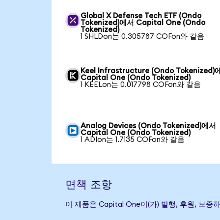
Global X Defense Tech ETF (Ondo
Tokenized)에서 Capital One (Ondo
Tokenized)
1 SHLDon는 0.305787 COFon와 같음
Keel Infrastructure (Ondo Tokenized
Capital One (Ondo Tokenized)
1 KEELon는 0.017798 COFon와 같음
Analog Devices (Ondo Tokenized)에서
Capital One (Ondo Tokenized)
1 ADIon는 1.7135 COFon와 같음
면책 조항
이 제품은 Capital One이(가) 발행, 후원