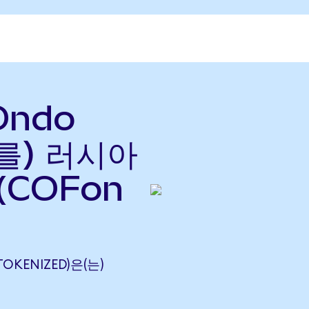
(Ondo
(를) 러시아
(COFon
TOKENIZED)은(는)