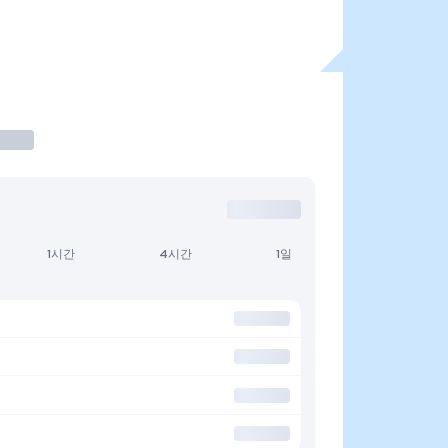
1시간
4시간
1일