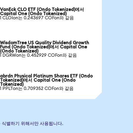
VanEck CLO ETF (Ondo Tokenized)에서
Capital One (Ondo Tokenized)
1 CLOIon는 0.243697 COFon와 같음
WisdomTree US Quality Dividend Growth
Fund (Ondo Tokenized)에서 Capital One
(Ondo Tokenized)
1 DGRWon는 0.452929 COFon와 같음
abrdn Physical Platinum Shares ETF (Ondo
Tokenized)에서 Capital One (Ondo
Tokenized)
1 PPLTon는 0.709352 COFon와 같음
자산을 식별하기 위해서만 사용됩니다.