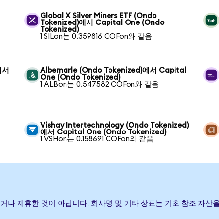
Global X Silver Miners ETF (Ondo
Tokenized)에서 Capital One (Ondo
Tokenized)
1 SILon는 0.359816 COFon와 같음
)에서
Albemarle (Ondo Tokenized)에서 Capital
One (Ondo Tokenized)
1 ALBon는 0.547582 COFon와 같음
Vishay Intertechnology (Ondo Tokenized)
에서 Capital One (Ondo Tokenized)
1 VSHon는 0.158691 COFon와 같음
, 보증하거나 제휴한 것이 아닙니다. 회사명 및 기타 상표는 기초 참조 