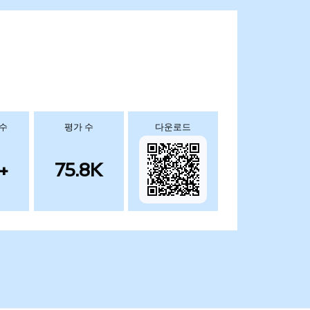
 수
평가 수
다운로드
+
75.8K