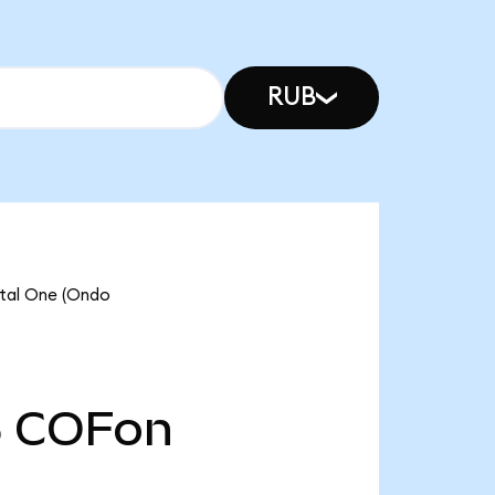
RUB
al One (Ondo
5
COFon