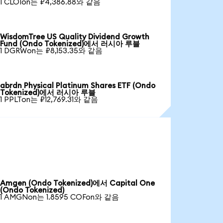
1 CLOIon는 ₽4,386.88와 같음
WisdomTree US Quality Dividend Growth
Fund (Ondo Tokenized)에서 러시아 루블
1 DGRWon는 ₽8,153.35와 같음
abrdn Physical Platinum Shares ETF (Ondo
Tokenized)에서 러시아 루블
1 PPLTon는 ₽12,769.31와 같음
Amgen (Ondo Tokenized)에서 Capital One
(Ondo Tokenized)
1 AMGNon는 1.8595 COFon와 같음