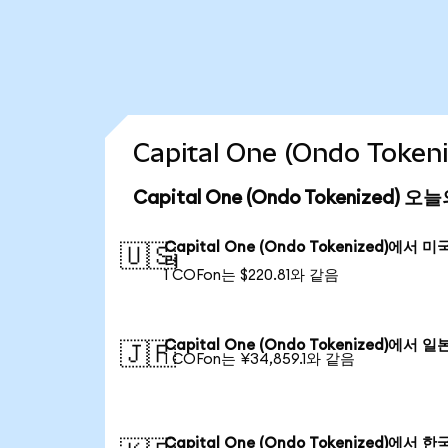
Capital One (Ondo Tok
Capital One (Ondo Tokenized) 
Capital One (Ondo Tokenized)에서 미
🇺🇸
러
1 COFon는 $220.81와 같음
Capital One (Ondo Tokenized)에서 일
🇯🇵
1 COFon는 ¥34,859.1와 같음
Capital One (Ondo Tokenized)에서 한