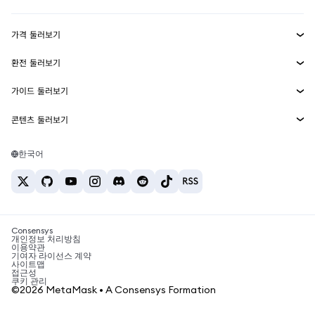
수익 창출
Smart Accounts Kit
에이전트 지갑
신규
가격 둘러보기
임베디드 지갑
Snaps
비트코인 가격
환전 둘러보기
MetaMask Connect
이더리움 가격
보상
신규
BTC를 USD로 환전
솔라나 가격
가이드 둘러보기
Snaps
보안
ETH를 USD로 환전
BTC 매수
시바이누 가격
USDT를 INR로 환전
콘텐츠 둘러보기
웹3 서비스
고객 지원
ETH 매수
페페 가격
비트코인 지갑
BTC를 USDT로 환전
SOL 매수
채용
테더 가격
솔라나 지갑
한국어
BTC를 INR로 환전
PEPE 매수
연락처
USDC 가격
최고의 암호화폐 카드
ETH를 USDT로 환전
USDT 매수
체인링크 가격
최고의 모바일 암호화폐 지갑
USDT를 PHP로 환전
USDC 매수
Polymarket이란?
BTC를 EUR로 환전
SHIB 매수
Consensys
암호화폐 세금 뉴스
개인정보 처리방침
이용약관
BNB 매수
기여자 라이선스 계약
암호화폐 매수 방법
사이트맵
접근성
비트코인 매도 방법
쿠키 관리
©2026 MetaMask • A Consensys Formation