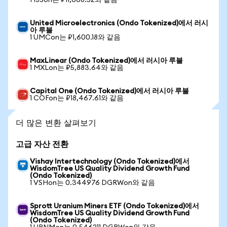
1 IJSon는 ₽11,668.52와 같음
United Microelectronics (Ondo Tokenized)에서 러시
아 루블
1 UMCon는 ₽1,600.18와 같음
MaxLinear (Ondo Tokenized)에서 러시아 루블
1 MXLon는 ₽5,883.64와 같음
Capital One (Ondo Tokenized)에서 러시아 루블
1 COFon는 ₽18,467.61와 같음
더 많은 변환 살펴보기
고급 자산 전환
Vishay Intertechnology (Ondo Tokenized)에서
WisdomTree US Quality Dividend Growth Fund
(Ondo Tokenized)
1 VSHon는 0.344976 DGRWon와 같음
Sprott Uranium Miners ETF (Ondo Tokenized)에서
WisdomTree US Quality Dividend Growth Fund
(Ondo Tokenized)