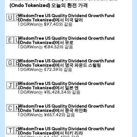
(Ondo Tokenized) 오늘의 환전 가격
WisdomTree US Quality Dividend Growth Fund
🇺🇸
(Ondo Tokenized)에서 미국 달러
1 DGRWon는 $97.40와 같음
WisdomTree US Quality Dividend Growth Fund
🇪🇺
(Ondo Tokenized)에서 유로
1 DGRWon는 €84.52와 같음
WisdomTree US Quality Dividend Growth Fund
🇬🇧
(Ondo Tokenized)에서 영국 파운드 스털링
1 DGRWon는 £72.39와 같음
WisdomTree US Quality Dividend Growth Fund
🇯🇵
(Ondo Tokenized)에서 일본 엔
1 DGRWon는 ¥15,428.34와 같음
WisdomTree US Quality Dividend Growth Fund
🇨🇳
(Ondo Tokenized)에서 중국 위안화
1 DGRWon는 ¥657.42와 같음
WisdomTree US Quality Dividend Growth Fund
🇹🇷
(Ondo Tokenized)에서 터키 리라