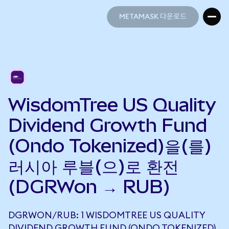
METAMASK 다운로드
METAMASK 다운로드
WisdomTree US Quality
Dividend Growth Fund
(Ondo Tokenized)을(를)
러시아 루블(으)로 환전
(DGRWon → RUB)
DGRWON/RUB: 1 WISDOMTREE US QUALITY
DIVIDEND GROWTH FUND (ONDO TOKENIZED)