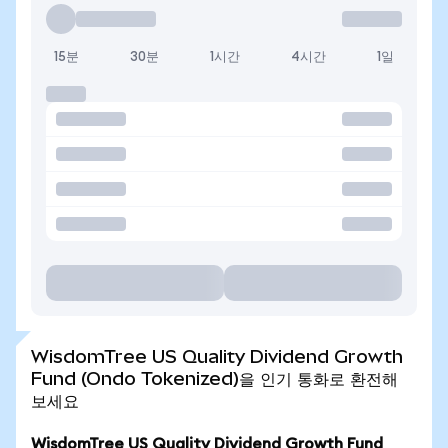
15분
30분
1시간
4시간
1일
WisdomTree US Quality Dividend Growth
Fund (Ondo Tokenized)을 인기 통화로 환전해
보세요
WisdomTree US Quality Dividend Growth Fund