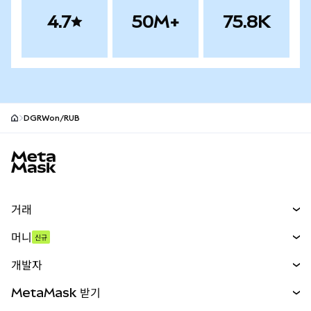
4.7
50M+
75.8K
DGRWon/RUB
MetaMask 사이트 바닥글
거래
스왑
머니
신규
예측 시장
신규
매수
개발자
무기한 선물
신규
카드
문서 보기
MetaMask 받기
실물자산
mUSD
신규
대시보드
Transaction Shield