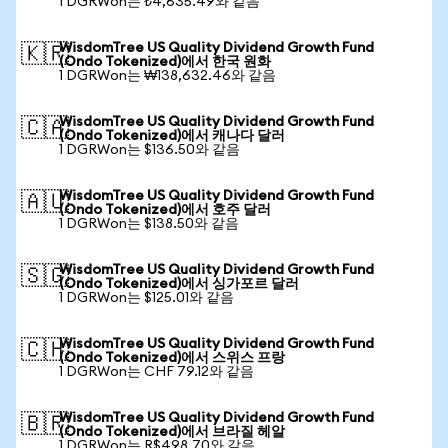
1 DGRWon는 ₺4,635.49와 같음
WisdomTree US Quality Dividend Growth Fund
🇰🇷
(Ondo Tokenized)에서 한국 원화
1 DGRWon는 ₩138,632.46와 같음
WisdomTree US Quality Dividend Growth Fund
🇨🇦
(Ondo Tokenized)에서 캐나다 달러
1 DGRWon는 $136.50와 같음
WisdomTree US Quality Dividend Growth Fund
🇦🇺
(Ondo Tokenized)에서 호주 달러
1 DGRWon는 $138.50와 같음
WisdomTree US Quality Dividend Growth Fund
🇸🇬
(Ondo Tokenized)에서 싱가포르 달러
1 DGRWon는 $125.01와 같음
WisdomTree US Quality Dividend Growth Fund
🇨🇭
(Ondo Tokenized)에서 스위스 프랑
1 DGRWon는 CHF 79.12와 같음
WisdomTree US Quality Dividend Growth Fund
🇧🇷
(Ondo Tokenized)에서 브라질 헤알
1 DGRWon는 R$498.70와 같음