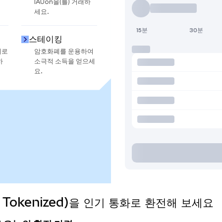
IAUon을(를) 거래하
세요.
15분
30분
스테이킹
지로
암호화폐를 운용하여
하
소극적 소득을 얻으세
요.
ndo Tokenized)을 인기 통화로 환전해 보세요