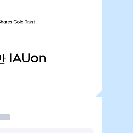
res Gold Trust
만
IAUon