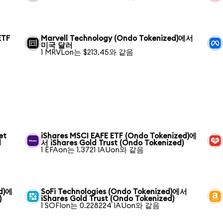
ETF
Marvell Technology (Ondo Tokenized)에서
미국 달러
1 MRVLon는 $213.45와 같음
et
iShares MSCI EAFE ETF (Ondo Tokenized)에
d
서 iShares Gold Trust (Ondo Tokenized)
1 EFAon는 1.3721 IAUon와 같음
ed)에
SoFi Technologies (Ondo Tokenized)에서
)
iShares Gold Trust (Ondo Tokenized)
1 SOFIon는 0.228224 IAUon와 같음