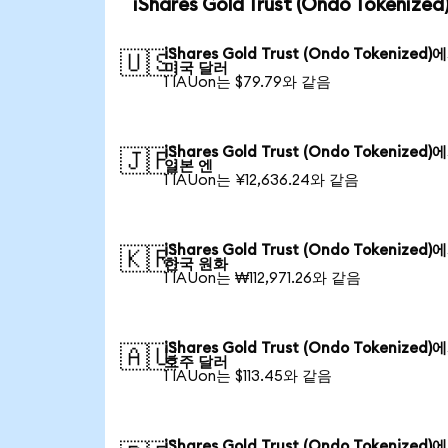
iShares Gold Trust (Ondo Token
iShares Gold Trust (Ondo Tokenized)
🇺🇸
미국 달러
1 IAUon는 $79.79와 같음
iShares Gold Trust (Ondo Tokenized)
🇯🇵
일본 엔
1 IAUon는 ¥12,636.24와 같음
iShares Gold Trust (Ondo Tokenized)
🇰🇷
한국 원화
1 IAUon는 ₩112,971.26와 같음
iShares Gold Trust (Ondo Tokenized)
🇦🇺
호주 달러
1 IAUon는 $113.45와 같음
iShares Gold Trust (Ondo Tokenized)