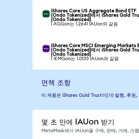
iShares Core US Aggregate Bond ETF
(Ondo Tokenized)에서 iShares Gold Tru
(Ondo Tokenized)
1 AGGon는 1.2641 IAUon와 같음
iShares Core MSCI Emerging Markets 
(Ondo Tokenized)에서 iShares Gold Tru
(Ondo Tokenized)
1 IEMGon는 1.0133 IAUon와 같음
면책 조항
이 제품은 iShares Gold Trust이(가) 
몇 초 만에 IAUon 받기
MetaMask에서 IAUon을 구매, 판매, 거래,