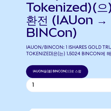
Tokenized)(으
환전 (IAUon →
BINCon)
IAUON/BINCON: 1 ISHARES GOLD TR
TOKENIZED)은(는) 1.5024 BINCON
IAUON을(를) BINCON(으)로 스왑