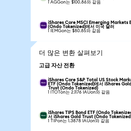
1 AGGon는 $100.86와 같음
iShares Core MSCI Emerging Markets 
(Ondo Tokenized)에서 미국 달러
1 IEMGon는 $80.85와 같음
더 많은 변환 살펴보기
고급 자산 전환
iShares Core S&P Total US Stock Mark
ETF (Ondo Tokenized)에서 iShares Gol
Trust (Ondo Tokenized)
1 ITOTon는 2.1176 IAUon와 같음
iShares TIPS Bond ETF (Ondo Tokeniz
서 iShares Gold Trust (Ondo Tokenized
1 TIPon는 1.3878 IAUon와 같음