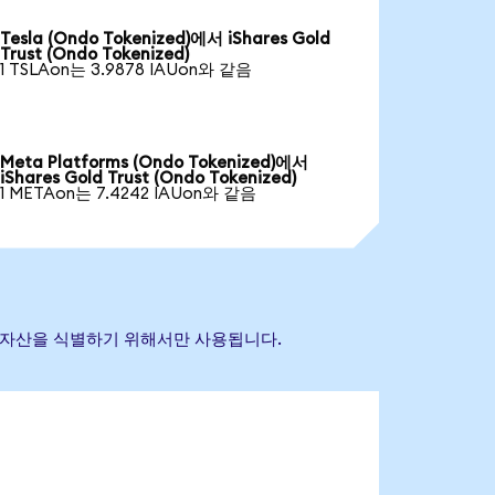
Tesla (Ondo Tokenized)에서 iShares Gold
Trust (Ondo Tokenized)
1 TSLAon는 3.9878 IAUon와 같음
Meta Platforms (Ondo Tokenized)에서
iShares Gold Trust (Ondo Tokenized)
1 METAon는 7.4242 IAUon와 같음
 참조 자산을 식별하기 위해서만 사용됩니다.