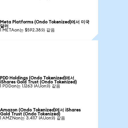
Meta Platforms (Ondo Tokenized)에서 미국
달러
1 METAon는 $592.38와 같음
PDD Holdings (Ondo Tokenized)에서
iShares Gold Trust (Ondo Tokenized)
1 PDDon는 1.1263 IAUon와 같음
Amazon (Ondo Tokenized)에서 iShares
Gold Trust (Ondo Tokenized)
1 AMZNon는 3.4117 IAUon와 같음