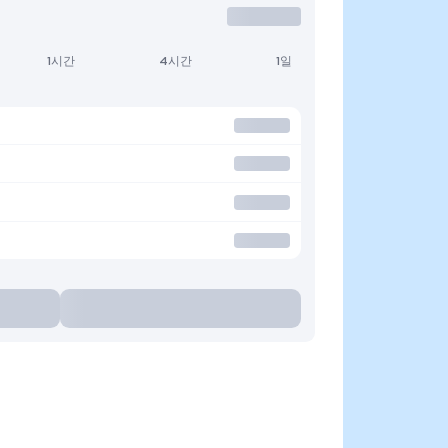
1시간
4시간
1일