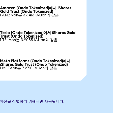
Amazon (Ondo Tokenized)에서 iShares
Gold Trust (Ondo Tokenized)
1 AMZNon는 3.3413 IAUon와 같음
Tesla (Ondo Tokenized)에서 iShares Gold
Trust (Ondo Tokenized)
1 TSLAon는 3.9055 IAUon와 같음
Meta Platforms (Ondo Tokenized)에서
iShares Gold Trust (Ondo Tokenized)
1 METAon는 7.2710 IAUon와 같음
 참조 자산을 식별하기 위해서만 사용됩니다.