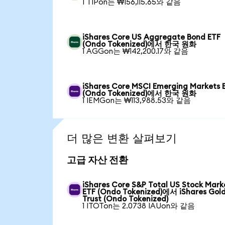
1 TIPon는 ₩156,115.65와 같음
iShares Core US Aggregate Bond ETF
(Ondo Tokenized)에서 한국 원화
1 AGGon는 ₩142,200.17와 같음
iShares Core MSCI Emerging Markets 
(Ondo Tokenized)에서 한국 원화
1 IEMGon는 ₩113,988.53와 같음
더 많은 변환 살펴보기
고급 자산 전환
iShares Core S&P Total US Stock Mark
ETF (Ondo Tokenized)에서 iShares Gol
Trust (Ondo Tokenized)
1 ITOTon는 2.0738 IAUon와 같음