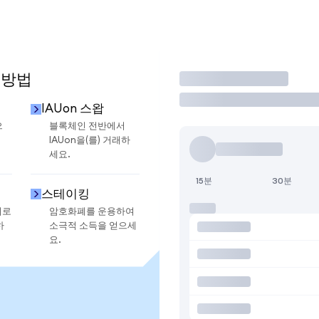
 방법
거래
IAUon 스왑
으
블록체인 전반에서
IAUon을(를) 거래하
세요.
15분
30분
스테이킹
지로
암호화폐를 운용하여
하
소극적 소득을 얻으세
요.