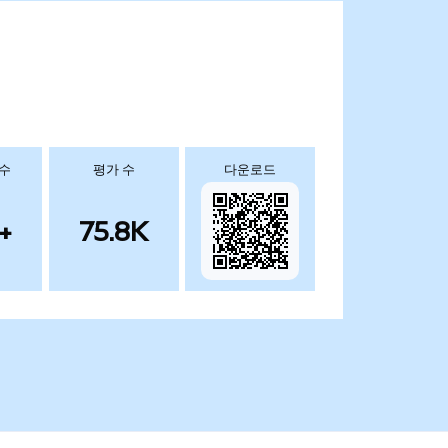
 수
평가 수
다운로드
+
75.8K