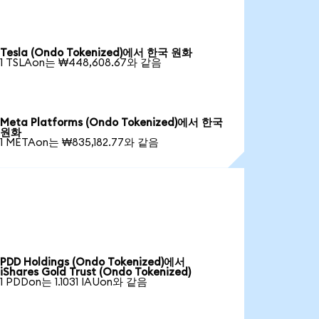
Tesla (Ondo Tokenized)에서 한국 원화
1 TSLAon는 ₩448,608.67와 같음
Meta Platforms (Ondo Tokenized)에서 한국
원화
1 METAon는 ₩835,182.77와 같음
PDD Holdings (Ondo Tokenized)에서
iShares Gold Trust (Ondo Tokenized)
1 PDDon는 1.1031 IAUon와 같음