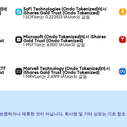
ed)에
SoFi Technologies (Ondo Tokenized)에서
)
iShares Gold Trust (Ondo Tokenized)
1 SOFIon는 0.223513 IAUon와 같음
Microsoft (Ondo Tokenized)에서 iShares
st
Gold Trust (Ondo Tokenized)
1 MSFTon는 6.1100 IAUon와 같음
ETF
Marvell Technology (Ondo Tokenized)에서
st
iShares Gold Trust (Ondo Tokenized)
1 MRVLon는 2.6199 IAUon와 같음
발행, 후원, 보증하거나 제휴한 것이 아닙니다. 회사명 및 기타 상표는 기초