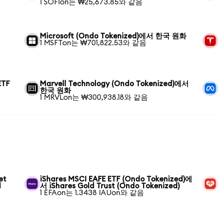
1 SOFIon는 ₩25,673.85와 같음
Microsoft (Ondo Tokenized)에서 한국 원화
1 MSFTon는 ₩701,822.53와 같음
ETF
Marvell Technology (Ondo Tokenized)에서
한국 원화
1 MRVLon는 ₩300,938.18와 같음
et
iShares MSCI EAFE ETF (Ondo Tokenized)에
d
서 iShares Gold Trust (Ondo Tokenized)
1 EFAon는 1.3438 IAUon와 같음