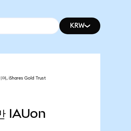
KRW
 iShares Gold Trust
만
IAUon