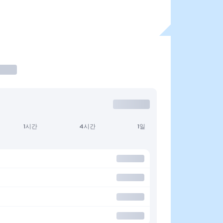
1시간
4시간
1일