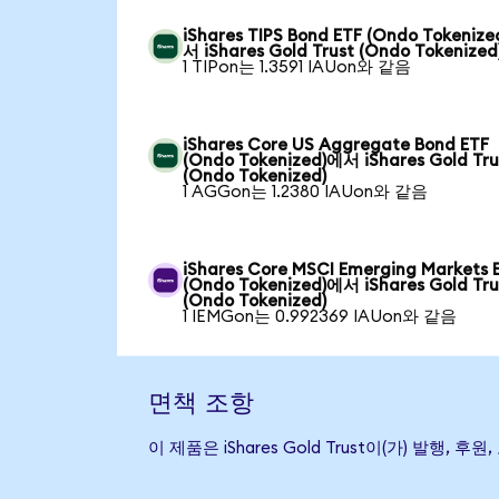
iShares TIPS Bond ETF (Ondo Tokeniz
서 iShares Gold Trust (Ondo Tokenized
1 TIPon는 1.3591 IAUon와 같음
iShares Core US Aggregate Bond ETF
(Ondo Tokenized)에서 iShares Gold Tru
(Ondo Tokenized)
1 AGGon는 1.2380 IAUon와 같음
iShares Core MSCI Emerging Markets 
(Ondo Tokenized)에서 iShares Gold Tru
(Ondo Tokenized)
1 IEMGon는 0.992369 IAUon와 같음
면책 조항
이 제품은 iShares Gold Trust이(가) 