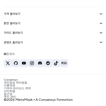
Transaction Shield
수익 창출
Smart Accounts Kit
에이전트 지갑
신규
가격 둘러보기
임베디드 지갑
Snaps
비트코인 가격
환전 둘러보기
MetaMask Connect
이더리움 가격
보상
신규
BTC를 USD로 환전
솔라나 가격
가이드 둘러보기
Snaps
보안
ETH를 USD로 환전
BTC 매수
시바이누 가격
USDT를 INR로 환전
콘텐츠 둘러보기
웹3 서비스
고객 지원
ETH 매수
페페 가격
비트코인 지갑
BTC를 USDT로 환전
SOL 매수
채용
테더 가격
솔라나 지갑
한국어
BTC를 INR로 환전
PEPE 매수
연락처
USDC 가격
최고의 암호화폐 카드
ETH를 USDT로 환전
USDT 매수
체인링크 가격
최고의 모바일 암호화폐 지갑
USDT를 PHP로 환전
USDC 매수
Polymarket이란?
BTC를 EUR로 환전
SHIB 매수
Consensys
암호화폐 세금 뉴스
개인정보 처리방침
이용약관
BNB 매수
기여자 라이선스 계약
암호화폐 매수 방법
사이트맵
접근성
비트코인 매도 방법
쿠키 관리
©2026 MetaMask • A Consensys Formation