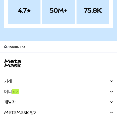
4.7
50M+
75.8K
IAUon/TRY
MetaMask 사이트 바닥글
거래
스왑
머니
신규
예측 시장
신규
매수
개발자
무기한 선물
신규
카드
문서 보기
MetaMask 받기
실물자산
mUSD
신규
대시보드