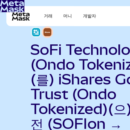
거래
머니
개발자
SoFi Technolo
(Ondo Tokeni
(를) iShares G
Trust (Ondo
Tokenized)(으
전 (SOFIon →