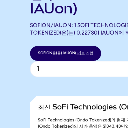
IAUon)
SOFION/IAUON: 1 SOFI TECHNOLOGI
TOKENIZED)은(는) 0.227301 IAUO
SOFION을(를) IAUON(으)로 스왑
최신 SoFi Technologies (
SoFi Technologies (Ondo Tokenized)의 현
(Ondo Tokenized)의 시가 총액은 $1343.43