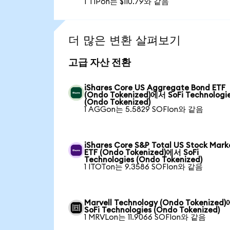
1 TIPon는 $110.79와 같음
더 많은 변환 살펴보기
고급 자산 전환
iShares Core US Aggregate Bond ETF
(Ondo Tokenized)에서 SoFi Technologi
(Ondo Tokenized)
1 AGGon는 5.5829 SOFIon와 같음
iShares Core S&P Total US Stock Mark
ETF (Ondo Tokenized)에서 SoFi
Technologies (Ondo Tokenized)
1 ITOTon는 9.3586 SOFIon와 같음
Marvell Technology (Ondo Tokenized
SoFi Technologies (Ondo Tokenized)
1 MRVLon는 11.9066 SOFIon와 같음