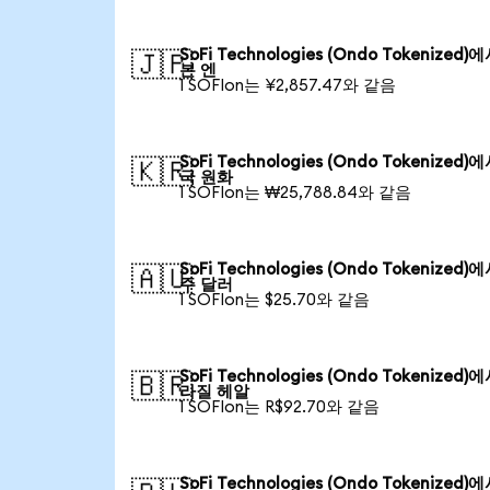
SoFi Technologies (Ondo Tokenized)
🇯🇵
본 엔
1 SOFIon는 ¥2,857.47와 같음
SoFi Technologies (Ondo Tokenized)
🇰🇷
국 원화
1 SOFIon는 ₩25,788.84와 같음
SoFi Technologies (Ondo Tokenized)
🇦🇺
주 달러
1 SOFIon는 $25.70와 같음
SoFi Technologies (Ondo Tokenized)
🇧🇷
라질 헤알
1 SOFIon는 R$92.70와 같음
SoFi Technologies (Ondo Tokenized)