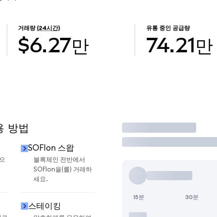
거래량
(24시간)
유통 중인 공급량
$6.27만
74.21만
용 방법
거래
SOFIon 스왑
금으
블록체인 전반에서
SOFIon을(를) 거래하
세요.
15분
30분
스테이킹