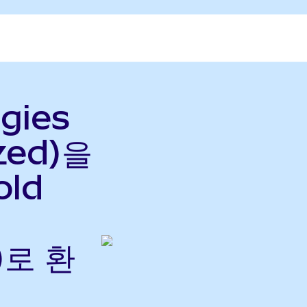
gies
zed)을
old
)로 환