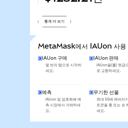
통계 더 보기
통계 더 보기
MetaMask에서 IAUon 사용
IAUon 구매
IAUon 판매
몇 번의 탭으로 시작하
IAUon을(를) 현금
세요.
로 교환하세요.
예측
무기한 선물
IAUon 및 암호화폐 예
최대 50배 레버리
측 시장에서 거래하세
토큰을 롱 또는 숏 
요.
세요.