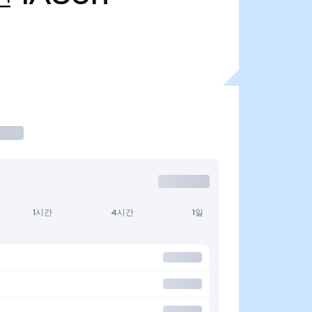
1시간
4시간
1일