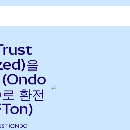
Trust
zed)을
t (Ondo
으)로 환전
FTon)
UST (ONDO