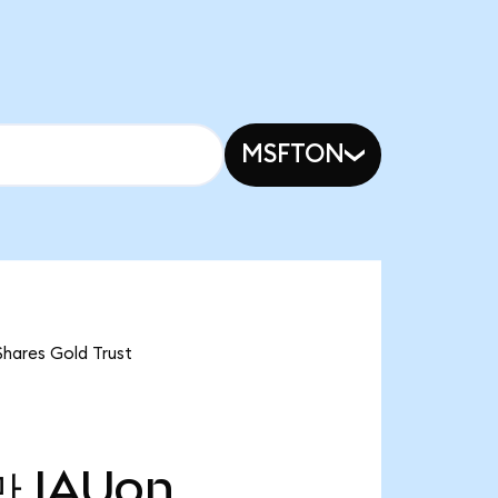
MSFTON
res Gold Trust
만
IAUon