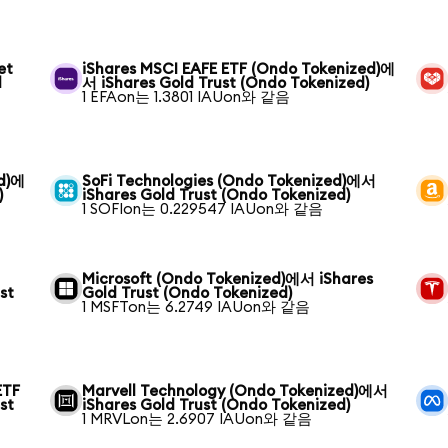
et
iShares MSCI EAFE ETF (Ondo Tokenized)에
d
서 iShares Gold Trust (Ondo Tokenized)
1 EFAon는 1.3801 IAUon와 같음
ed)에
SoFi Technologies (Ondo Tokenized)에서
)
iShares Gold Trust (Ondo Tokenized)
1 SOFIon는 0.229547 IAUon와 같음
Microsoft (Ondo Tokenized)에서 iShares
st
Gold Trust (Ondo Tokenized)
1 MSFTon는 6.2749 IAUon와 같음
ETF
Marvell Technology (Ondo Tokenized)에서
st
iShares Gold Trust (Ondo Tokenized)
1 MRVLon는 2.6907 IAUon와 같음