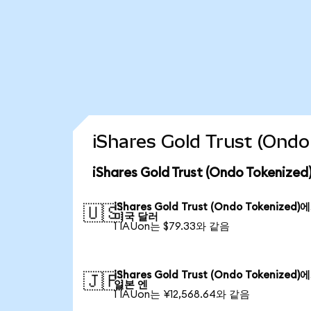
iShares Gold Trust (O
iShares Gold Trust (Ondo Token
iShares Gold Trust (Ondo Tokenized)
🇺🇸
미국 달러
1 IAUon는 $79.33와 같음
iShares Gold Trust (Ondo Tokenized)
🇯🇵
일본 엔
1 IAUon는 ¥12,568.64와 같음