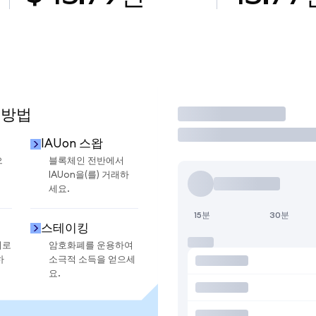
 방법
거래
IAUon 스왑
으
블록체인 전반에서
IAUon을(를) 거래하
세요.
15분
30분
스테이킹
지로
암호화폐를 운용하여
하
소극적 소득을 얻으세
요.