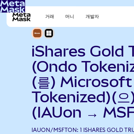
거래
머니
개발자
iShares Gold 
(Ondo Tokeni
(를) Microsof
Tokenized)(
(IAUon → MS
IAUON/MSFTON: 1 ISHARES GOLD TR