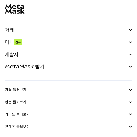
거래
스왑
머니
신규
예측 시장
신규
매수
개발자
무기한 선물
신규
카드
문서 보기
MetaMask 받기
실물자산
mUSD
신규
대시보드
Transaction Shield
수익 창출
Smart Accounts Kit
에이전트 지갑
신규
가격 둘러보기
임베디드 지갑
Snaps
비트코인 가격
환전 둘러보기
MetaMask Connect
이더리움 가격
보상
신규
BTC를 USD로 환전
솔라나 가격
가이드 둘러보기
Snaps
보안
ETH를 USD로 환전
BTC 매수
시바이누 가격
USDT를 INR로 환전
콘텐츠 둘러보기
웹3 서비스
고객 지원
ETH 매수
페페 가격
비트코인 지갑
BTC를 USDT로 환전