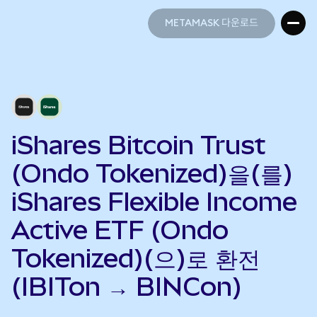
METAMASK 다운로드
METAMASK 다운로드
iShares Bitcoin Trust
(Ondo Tokenized)을(를)
iShares Flexible Income
Active ETF (Ondo
Tokenized)(으)로 환전
(IBITon → BINCon)