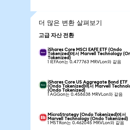
더 많은 변환 살펴보기
고급 자산 전환
iShares Core MSCI EAFE ETF (Ondo
Tokenized)에서 Marvell Technology (O
Tokenized)
1 IEFAon는 0.477763 MRVLon와 같음
iShares Core US Aggregate Bond ETF
(Ondo Tokenized)에서 Marvell Technol
(Ondo Tokenized)
1 AGGon는 0.458638 MRVLon와 같음
MicroStrategy (Ondo Tokenized)에서
Marvell Technology (Ondo Tokenized)
1 MSTRon는 0.462045 MRVLon와 같음