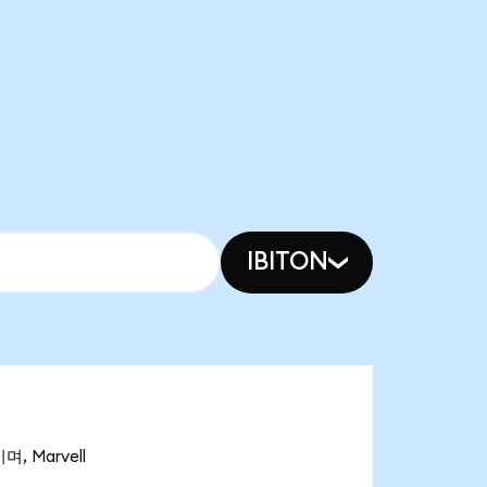
IBITON
, Marvell