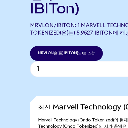
IBITon)
MRVLON/IBITON: 1 MARVELL TECHN
TOKENIZED)은(는) 5.9527 IBITON에
MRVLON을(를) IBITON(으)로 스왑
최신 Marvell Technology 
Marvell Technology (Ondo Tokenized)
Technology (Ondo Tokenized)의 시가 총액은