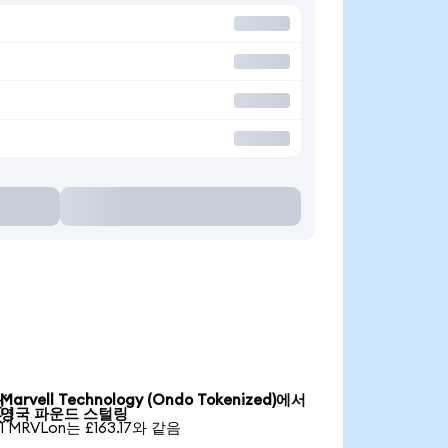
Marvell Technology (Ondo Tokenized)에서

영국 파운드 스털링
1 MRVLon는 £163.17와 같음