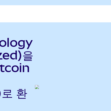
ology
zed)을
tcoin
)로 환
→