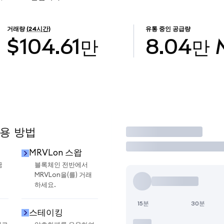
거래량
(24시간)
유통 중인 공급량
$104.61만
8.04만
사용 방법
거래
MRVLon 스왑
금
블록체인 전반에서
MRVLon을(를) 거래
하세요.
15분
30분
스테이킹