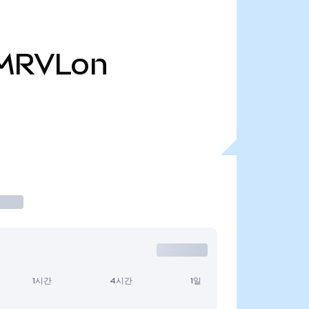
MRVLon
1시간
4시간
1일