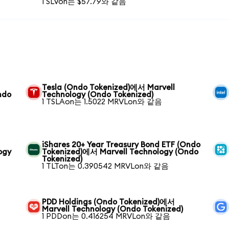
1 SLVon는 $57.79와 같음
Tesla (Ondo Tokenized)에서 Marvell
ndo
Technology (Ondo Tokenized)
1 TSLAon는 1.5022 MRVLon와 같음
iShares 20+ Year Treasury Bond ETF (Ondo
ogy
Tokenized)에서 Marvell Technology (Ondo
Tokenized)
1 TLTon는 0.390542 MRVLon와 같음
PDD Holdings (Ondo Tokenized)에서
Marvell Technology (Ondo Tokenized)
1 PDDon는 0.416254 MRVLon와 같음