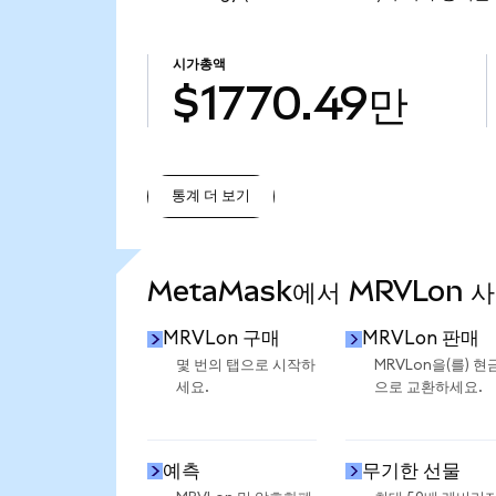
시가총액
$1770.49만
통계 더 보기
통계 더 보기
MetaMask에서 MRVLon 
MRVLon 구매
MRVLon 판매
몇 번의 탭으로 시작하
MRVLon을(를) 현
세요.
으로 교환하세요.
예측
무기한 선물