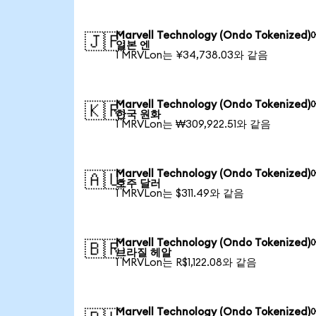
Marvell Technology (Ondo Tokenized
🇯🇵
일본 엔
1 MRVLon는 ¥34,738.03와 같음
Marvell Technology (Ondo Tokenized
🇰🇷
한국 원화
1 MRVLon는 ₩309,922.51와 같음
Marvell Technology (Ondo Tokenized
🇦🇺
호주 달러
1 MRVLon는 $311.49와 같음
Marvell Technology (Ondo Tokenized
🇧🇷
브라질 헤알
1 MRVLon는 R$1,122.08와 같음
Marvell Technology (Ondo Tokenized