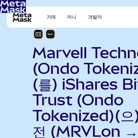
거래
머니
개발자
Marvell Techn
(Ondo Tokeni
(를) iShares Bi
Trust (Ondo
Tokenized)(으
전 (MRVLon 