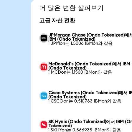
더 많은 변환 살펴보기
고급 자산 전환
JPMorgan Chase (Ondo Tokenized)에
IBM (Ondo Tokenized)
1 JPMon는 1.5006 IBMon와 같음
McDonald's (Ondo Tokenized)에서 IBM
(Ondo Tokenized)
1 MCDon는 1.1560 IBMon와 같음
Cisco Systems (Ondo Tokenized)에서 I
(Ondo Tokenized)
1 CSCOon는 0.510783 IBMon와 같음
SK Hynix (Ondo Tokenized)에서 IBM (O
Tokenized)
1 SKHYon는 0.566938 IBMon와 같음