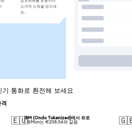
지로
암호화폐를 운용하여
하
소극적 소득을 얻으세
요.
을 인기 통화로 환전해 보세요
가격
IBM (Ondo Tokenized)에서 유로
🇪🇺
🇬
1 IBMon는 €208.56와 같음