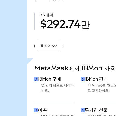
시가총액
$292.74만
통계 더 보기
통계 더 보기
MetaMask에서 IBMon 사용
IBMon 구매
IBMon 판매
몇 번의 탭으로 시작하
IBMon을(를) 현금
세요.
로 교환하세요.
예측
무기한 선물