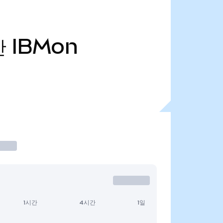
만
IBMon
1시간
4시간
1일