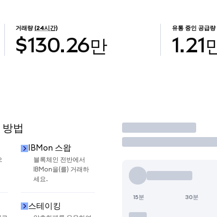
거래량
(24시간)
유통 중인 공급량
$130.26만
1.21
 방법
거래
IBMon 스왑
으
블록체인 전반에서
IBMon을(를) 거래하
세요.
15분
30분
스테이킹