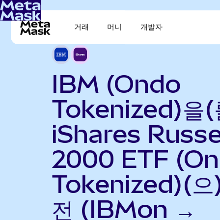
거래
머니
개발자
IBM (Ondo
Tokenized)을(
iShares Russe
2000 ETF (O
Tokenized)(으
전 (IBMon →