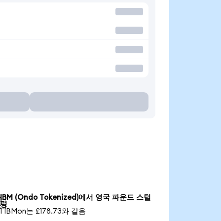
IBM (Ondo Tokenized)에서 영국 파운드 스털

링
1 IBMon는 £178.73와 같음