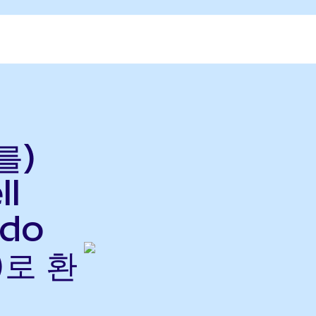
를)
ll
ndo
)로 환