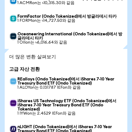
1 ACMRon는 ৳10,315.30와 같음
FormFactor (Ondo Tokenized)에서 방글라데시 타카
1 FORMon는 ৳14,727.50와 같음
Oceaneering International (Ondo Tokenized)에서 방
글라데시 타카
1 OIIon는 ৳6,016.64와 같음
더 많은 변환 살펴보기
고급 자산 전환
REalloys (Ondo Tokenized)에서 iShares 7-10 Year
Treasury Bond ETF (Ondo Tokenized)
1 ALOYon는 0.131787 IEFon와 같음
iShares US Technology ETF (Ondo Tokenized)에서
iShares 7-10 Year Treasury Bond ETF (Ondo
Tokenized)
1 IYWon는 2.4529 IEFon와 같음
nLIGHT (Ondo Tokenized)에서 iShares 7-10 Year
Treasury Bond ETF (Ondo Tokenized)