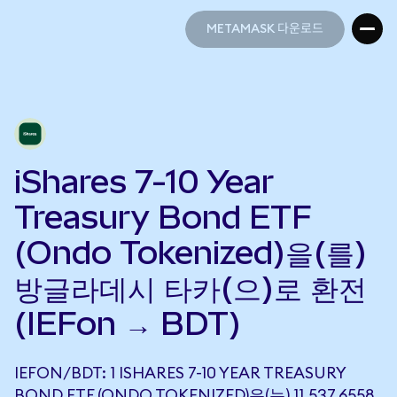
METAMASK 다운로드
METAMASK 다운로드
iShares 7-10 Year
Treasury Bond ETF
(Ondo Tokenized)을(를)
방글라데시 타카(으)로 환전
(IEFon → BDT)
IEFON/BDT: 1 ISHARES 7-10 YEAR TREASURY
BOND ETF (ONDO TOKENIZED)은(는) 11,537.6558