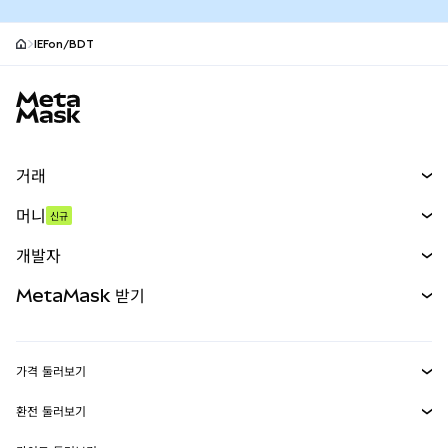
IEFon/BDT
MetaMask 사이트 바닥글
거래
스왑
머니
신규
예측 시장
신규
매수
개발자
무기한 선물
신규
카드
문서 보기
MetaMask 받기
실물자산
mUSD
신규
대시보드
Transaction Shield
수익 창출
Smart Accounts Kit
에이전트 지갑
신규
가격 둘러보기
임베디드 지갑
Snaps
비트코인 가격
환전 둘러보기
MetaMask Connect
이더리움 가격
보상
신규
BTC를 USD로 환전