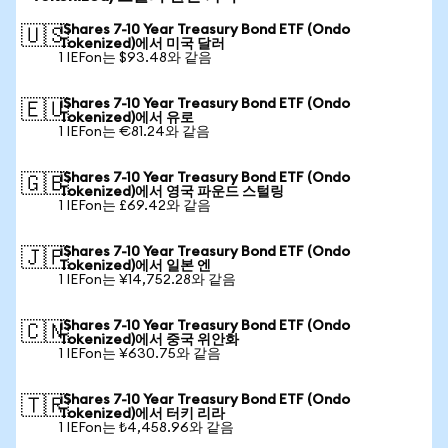
iShares 7-10 Year Treasury Bond ETF (Ondo
🇺🇸
Tokenized)에서 미국 달러
1 IEFon는 $93.48와 같음
iShares 7-10 Year Treasury Bond ETF (Ondo
🇪🇺
Tokenized)에서 유로
1 IEFon는 €81.24와 같음
iShares 7-10 Year Treasury Bond ETF (Ondo
🇬🇧
Tokenized)에서 영국 파운드 스털링
1 IEFon는 £69.42와 같음
iShares 7-10 Year Treasury Bond ETF (Ondo
🇯🇵
Tokenized)에서 일본 엔
1 IEFon는 ¥14,752.28와 같음
iShares 7-10 Year Treasury Bond ETF (Ondo
🇨🇳
Tokenized)에서 중국 위안화
1 IEFon는 ¥630.75와 같음
iShares 7-10 Year Treasury Bond ETF (Ondo
🇹🇷
Tokenized)에서 터키 리라
1 IEFon는 ₺4,458.96와 같음