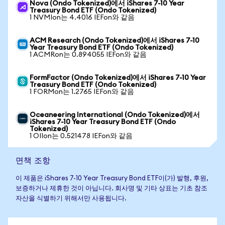
Nova (Ondo Tokenized)에서 iShares 7-10 Year
Treasury Bond ETF (Ondo Tokenized)
1 NVMIon는 4.4016 IEFon와 같음
ACM Research (Ondo Tokenized)에서 iShares 7-10
Year Treasury Bond ETF (Ondo Tokenized)
1 ACMRon는 0.894055 IEFon와 같음
FormFactor (Ondo Tokenized)에서 iShares 7-10 Year
Treasury Bond ETF (Ondo Tokenized)
1 FORMon는 1.2765 IEFon와 같음
Oceaneering International (Ondo Tokenized)에서
iShares 7-10 Year Treasury Bond ETF (Ondo
Tokenized)
1 OIIon는 0.521478 IEFon와 같음
면책 조항
이 제품은 iShares 7-10 Year Treasury Bond ETF이(가) 발행, 후원,
보증하거나 제휴한 것이 아닙니다. 회사명 및 기타 상표는 기초 참조
자산을 식별하기 위해서만 사용됩니다.