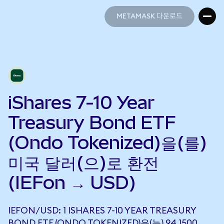
METAMASK 다운로드
METAMASK 다운로드
iShares 7-10 Year
Treasury Bond ETF
(Ondo Tokenized)을(를)
미국 달러(으)로 환전
(IEFon → USD)
IEFON/USD: 1 ISHARES 7-10 YEAR TREASURY
BOND ETF (ONDO TOKENIZED)은(는) 94.1500