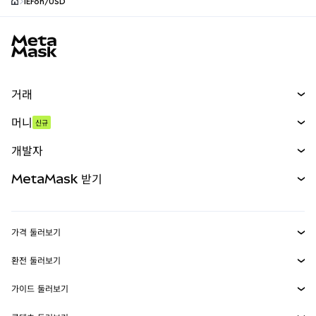
IEFon/USD
MetaMask 사이트 바닥글
거래
스왑
머니
신규
예측 시장
신규
매수
개발자
무기한 선물
신규
카드
문서 보기
MetaMask 받기
실물자산
mUSD
신규
대시보드
Transaction Shield
수익 창출
Smart Accounts Kit
에이전트 지갑
신규
가격 둘러보기
임베디드 지갑
Snaps
비트코인 가격
환전 둘러보기
MetaMask Connect
이더리움 가격
보상
신규
BTC를 USD로 환전
솔라나 가격
가이드 둘러보기
Snaps
보안
ETH를 USD로 환전
BTC 매수
시바이누 가격
USDT를 INR로 환전