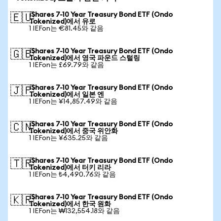
iShares 7-10 Year Treasury Bond ETF (Ondo
🇪🇺
Tokenized)에서 유로
1 IEFon는 €81.45와 같음
iShares 7-10 Year Treasury Bond ETF (Ondo
🇬🇧
Tokenized)에서 영국 파운드 스털링
1 IEFon는 £69.79와 같음
iShares 7-10 Year Treasury Bond ETF (Ondo
🇯🇵
Tokenized)에서 일본 엔
1 IEFon는 ¥14,857.49와 같음
iShares 7-10 Year Treasury Bond ETF (Ondo
🇨🇳
Tokenized)에서 중국 위안화
1 IEFon는 ¥635.25와 같음
iShares 7-10 Year Treasury Bond ETF (Ondo
🇹🇷
Tokenized)에서 터키 리라
1 IEFon는 ₺4,490.76와 같음
iShares 7-10 Year Treasury Bond ETF (Ondo
🇰🇷
Tokenized)에서 한국 원화
1 IEFon는 ₩132,554.18와 같음