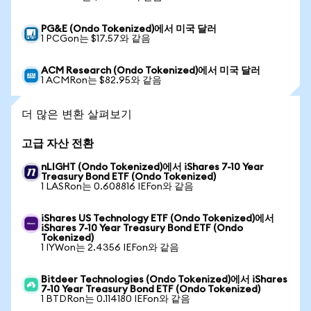
PG&E (Ondo Tokenized)에서 미국 달러
1 PCGon는 $17.57와 같음
ACM Research (Ondo Tokenized)에서 미국 달러
1 ACMRon는 $82.95와 같음
더 많은 변환 살펴보기
고급 자산 전환
nLIGHT (Ondo Tokenized)에서 iShares 7-10 Year
Treasury Bond ETF (Ondo Tokenized)
1 LASRon는 0.608816 IEFon와 같음
iShares US Technology ETF (Ondo Tokenized)에서
iShares 7-10 Year Treasury Bond ETF (Ondo
Tokenized)
1 IYWon는 2.4356 IEFon와 같음
Bitdeer Technologies (Ondo Tokenized)에서 iShares
7-10 Year Treasury Bond ETF (Ondo Tokenized)
1 BTDRon는 0.114180 IEFon와 같음