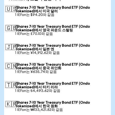
iShares 7-10 Year Treasury Bond ETF (Ondo
🇺🇸
Tokenized)에서 미국 달러
1 IEFon는 $94.20와 같음
iShares 7-10 Year Treasury Bond ETF (Ondo
🇬🇧
Tokenized)에서 영국 파운드 스털링
1 IEFon는 £70.10와 같음
iShares 7-10 Year Treasury Bond ETF (Ondo
🇯🇵
Tokenized)에서 일본 엔
1 IEFon는 ¥14,912.62와 같음
iShares 7-10 Year Treasury Bond ETF (Ondo
🇨🇳
Tokenized)에서 중국 위안화
1 IEFon는 ¥635.74와 같음
iShares 7-10 Year Treasury Bond ETF (Ondo
🇹🇷
Tokenized)에서 터키 리라
1 IEFon는 ₺4,493.62와 같음
iShares 7-10 Year Treasury Bond ETF (Ondo
🇰🇷
Tokenized)에서 한국 원화
1 IEFon는 ₩133,421.82와 같음