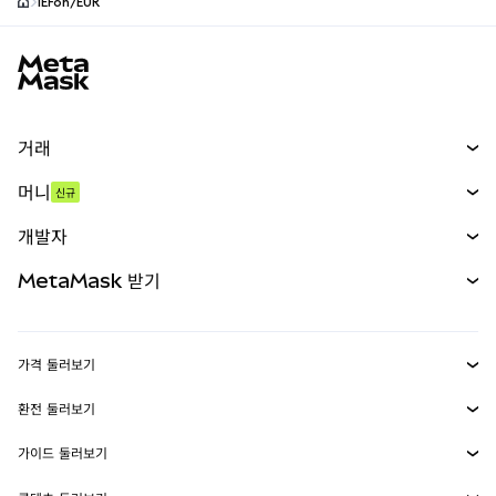
IEFon/EUR
MetaMask 사이트 바닥글
거래
스왑
머니
신규
예측 시장
신규
매수
개발자
무기한 선물
신규
카드
문서 보기
MetaMask 받기
실물자산
mUSD
신규
대시보드
Transaction Shield
수익 창출
Smart Accounts Kit
에이전트 지갑
신규
가격 둘러보기
임베디드 지갑
Snaps
비트코인 가격
환전 둘러보기
MetaMask Connect
이더리움 가격
보상
신규
BTC를 USD로 환전
솔라나 가격
가이드 둘러보기
Snaps
보안
ETH를 USD로 환전
BTC 매수
시바이누 가격
USDT를 INR로 환전