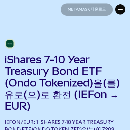
METAMASK 다운로드
METAMASK 다운로드
iShares 7-10 Year
Treasury Bond ETF
(Ondo Tokenized)을(를)
유로(으)로 환전 (IEFon →
EUR)
IEFON/EUR: 1 ISHARES 7-10 YEAR TREASURY
BOND ETF (ONDO TOKENIZED)은(는) 81.7203