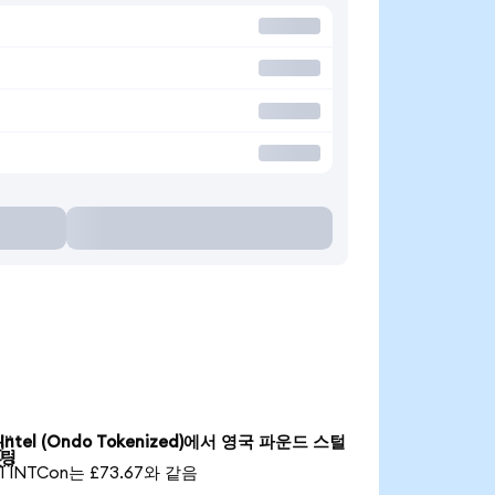
Intel (Ondo Tokenized)에서 영국 파운드 스털

링
1 INTCon는 £73.67와 같음