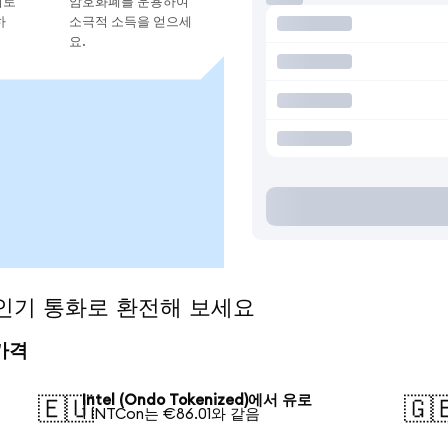
지로
암호화폐를 운용하여
하
소극적 소득을 얻으세
요.
)을 인기 통화로 환전해 보세요
 가격
Intel (Ondo Tokenized)에서 유로
🇪🇺
🇬
1 INTCon는 €86.01와 같음