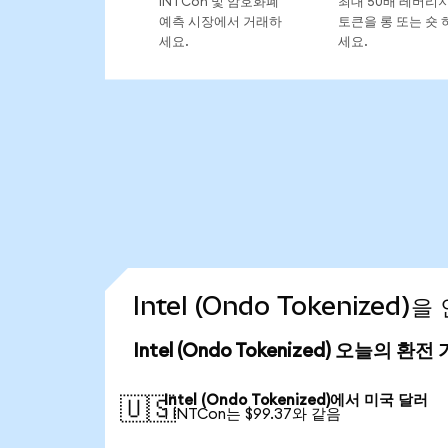
INTCon 및 암호화폐
최대 50배 레버리
예측 시장에서 거래하
토큰을 롱 또는 숏 
세요.
세요.
Intel (Ondo Tokenized
Intel (Ondo Tokenized) 오늘의 환전
Intel (Ondo Tokenized)에서 미국 달러
🇺🇸
1 INTCon는 $99.37와 같음