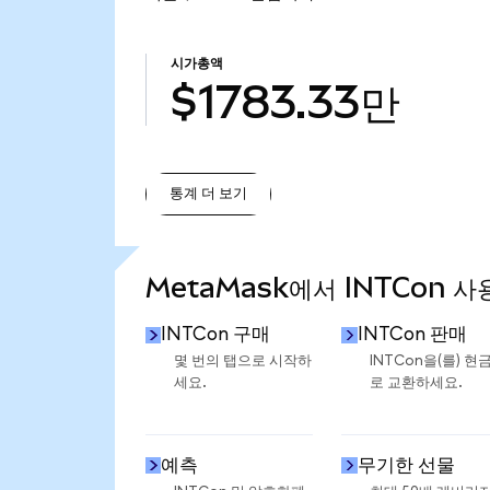
시가총액
$1783.33만
통계 더 보기
통계 더 보기
MetaMask에서 INTCon 사
INTCon 구매
INTCon 판매
몇 번의 탭으로 시작하
INTCon을(를) 현
세요.
로 교환하세요.
예측
무기한 선물