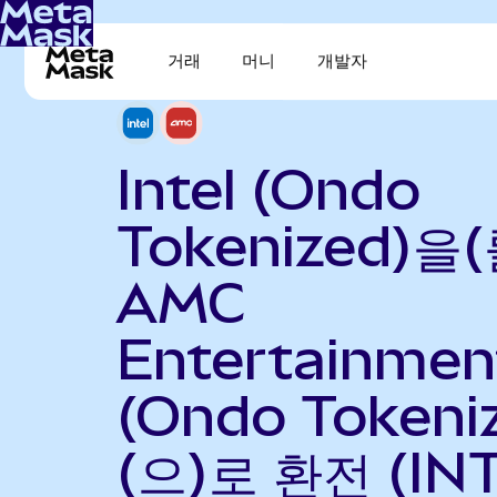
거래
머니
개발자
Intel (Ondo
Tokenized)을(
AMC
Entertainmen
(Ondo Tokeni
(으)로 환전 (IN