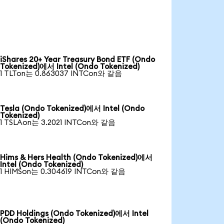
iShares 20+ Year Treasury Bond ETF (Ondo
Tokenized)에서 Intel (Ondo Tokenized)
1 TLTon는 0.863037 INTCon와 같음
Tesla (Ondo Tokenized)에서 Intel (Ondo
Tokenized)
1 TSLAon는 3.2021 INTCon와 같음
Hims & Hers Health (Ondo Tokenized)에서
Intel (Ondo Tokenized)
1 HIMSon는 0.304619 INTCon와 같음
PDD Holdings (Ondo Tokenized)에서 Intel
(Ondo Tokenized)