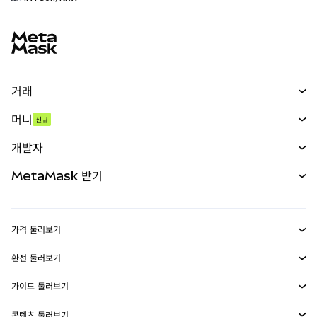
MetaMask 사이트 바닥글
거래
스왑
머니
신규
예측 시장
신규
매수
개발자
무기한 선물
신규
카드
문서 보기
MetaMask 받기
실물자산
mUSD
신규
대시보드
Transaction Shield
수익 창출
Smart Accounts Kit
에이전트 지갑
신규
가격 둘러보기
임베디드 지갑
Snaps
비트코인 가격
환전 둘러보기
MetaMask Connect
이더리움 가격
보상
신규
BTC를 USD로 환전
솔라나 가격
가이드 둘러보기
Snaps
보안
ETH를 USD로 환전
BTC 매수
시바이누 가격
USDT를 INR로 환전
콘텐츠 둘러보기
웹3 서비스