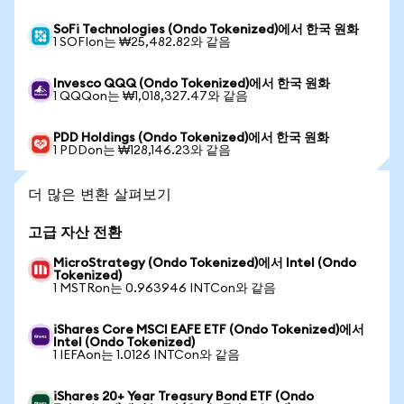
SoFi Technologies (Ondo Tokenized)에서 한국 원화
1 SOFIon는 ₩25,482.82와 같음
Invesco QQQ (Ondo Tokenized)에서 한국 원화
1 QQQon는 ₩1,018,327.47와 같음
PDD Holdings (Ondo Tokenized)에서 한국 원화
1 PDDon는 ₩128,146.23와 같음
더 많은 변환 살펴보기
고급 자산 전환
MicroStrategy (Ondo Tokenized)에서 Intel (Ondo
Tokenized)
1 MSTRon는 0.963946 INTCon와 같음
iShares Core MSCI EAFE ETF (Ondo Tokenized)에서
Intel (Ondo Tokenized)
1 IEFAon는 1.0126 INTCon와 같음
iShares 20+ Year Treasury Bond ETF (Ondo