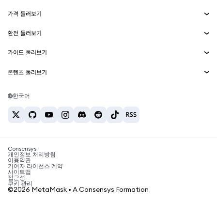
수익 창출
Smart Accounts Kit
에이전트 지갑
신규
가격 둘러보기
임베디드 지갑
Snaps
비트코인 가격
환전 둘러보기
MetaMask Connect
이더리움 가격
보상
신규
BTC를 USD로 환전
솔라나 가격
가이드 둘러보기
Snaps
보안
ETH를 USD로 환전
BTC 매수
시바이누 가격
USDT를 INR로 환전
콘텐츠 둘러보기
웹3 서비스
고객 지원
ETH 매수
페페 가격
비트코인 지갑
BTC를 USDT로 환전
SOL 매수
채용
테더 가격
솔라나 지갑
한국어
BTC를 INR로 환전
PEPE 매수
연락처
USDC 가격
최고의 암호화폐 카드
ETH를 USDT로 환전
USDT 매수
체인링크 가격
최고의 모바일 암호화폐 지갑
USDT를 PHP로 환전
USDC 매수
Polymarket이란?
BTC를 EUR로 환전
SHIB 매수
Consensys
암호화폐 세금 뉴스
개인정보 처리방침
이용약관
BNB 매수
기여자 라이선스 계약
암호화폐 매수 방법
사이트맵
접근성
비트코인 매도 방법
쿠키 관리
©2026 MetaMask • A Consensys Formation