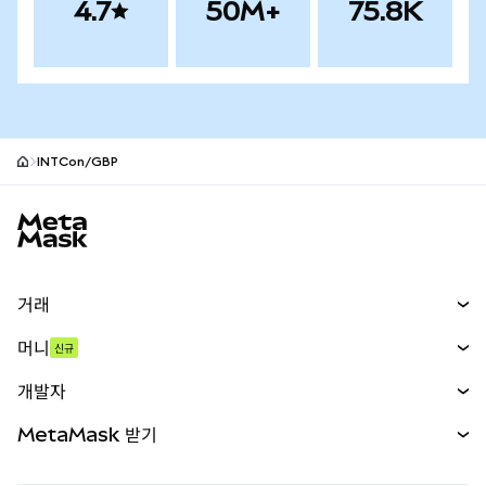
4.7
50M+
75.8K
INTCon/GBP
MetaMask 사이트 바닥글
거래
스왑
머니
신규
예측 시장
신규
매수
개발자
무기한 선물
신규
카드
문서 보기
MetaMask 받기
실물자산
mUSD
신규
대시보드
Transaction Shield