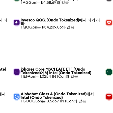
1 AGGon는 ₺4,811.69와 같음
에서 터
Invesco QQQ (Ondo Tokenized)에서 터키 리
라
1 QQQon는 ₺34,239.06와 같음
tel
iShares Core MSCI EAFE ETF (Ondo
Tokenized)에서 Intel (Ondo Tokenized)
1 IEFAon는 1.0254 INTCon와 같음
)에서
Alphabet Class A (Ondo Tokenized)에서
Intel (Ondo Tokenized)
1 GOOGLon는 3.5867 INTCon와 같음