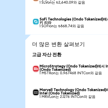
1 SLVon는 ₺2,640.09와 같음
SoFi Technologies (Ondo Tokenized)
키 리라
1 SOFIon는 ₺868.74와 같음
더 많은 변환 살펴보기
고급 자산 전환
MicroStrategy (Ondo Tokenized)에서 In
(Ondo Tokenized)
1 MSTRon는 0.967468 INTCon와 같음
Marvell Technology (Ondo Tokenized
Intel (Ondo Tokenized)
1 MRVLon는 2.1276 INTCon와 같음