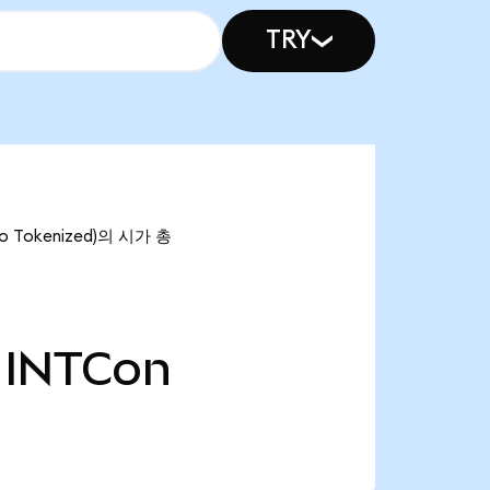
TRY
do Tokenized)의 시가 총
INTCon