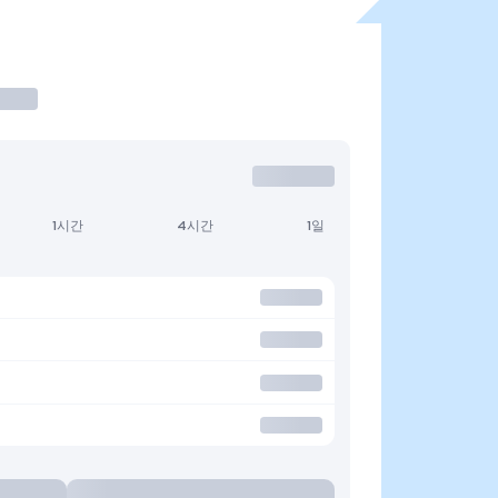
1시간
4시간
1일