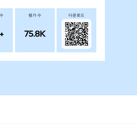
 수
평가 수
다운로드
+
75.8K