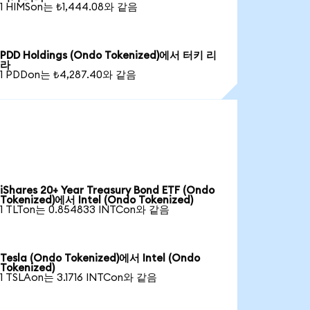
1 HIMSon는 ₺1,444.08와 같음
PDD Holdings (Ondo Tokenized)에서 터키 리
라
1 PDDon는 ₺4,287.40와 같음
iShares 20+ Year Treasury Bond ETF (Ondo
Tokenized)에서 Intel (Ondo Tokenized)
1 TLTon는 0.854833 INTCon와 같음
Tesla (Ondo Tokenized)에서 Intel (Ondo
Tokenized)
1 TSLAon는 3.1716 INTCon와 같음