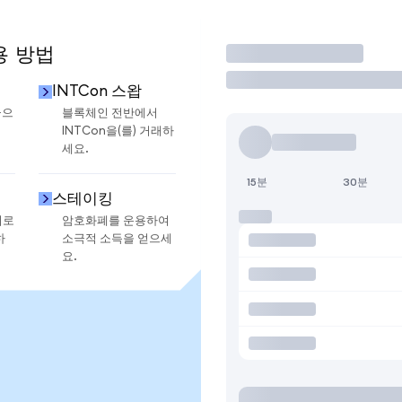
용 방법
거래
INTCon 스왑
금으
블록체인 전반에서
INTCon을(를) 거래하
세요.
15분
30분
스테이킹
지로
암호화폐를 운용하여
하
소극적 소득을 얻으세
요.