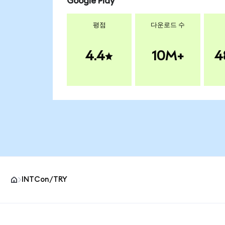
Google Play
평점
다운로드 수
4.4
10M+
4
INTCon/TRY
MetaMask 사이트 바닥글