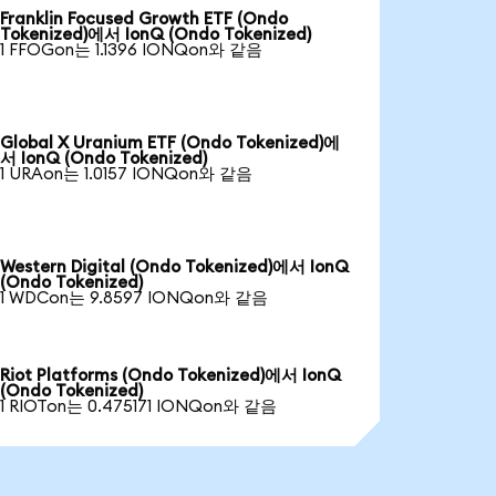
Franklin Focused Growth ETF (Ondo
Tokenized)에서 IonQ (Ondo Tokenized)
1 FFOGon는 1.1396 IONQon와 같음
Global X Uranium ETF (Ondo Tokenized)에
서 IonQ (Ondo Tokenized)
1 URAon는 1.0157 IONQon와 같음
Western Digital (Ondo Tokenized)에서 IonQ
(Ondo Tokenized)
1 WDCon는 9.8597 IONQon와 같음
Riot Platforms (Ondo Tokenized)에서 IonQ
(Ondo Tokenized)
1 RIOTon는 0.475171 IONQon와 같음