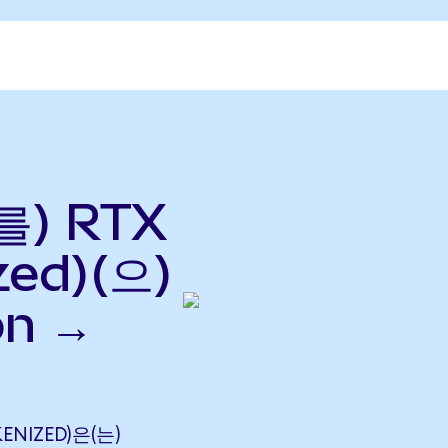
를) RTX
zed)(으)
n →
ENIZED)은(는)