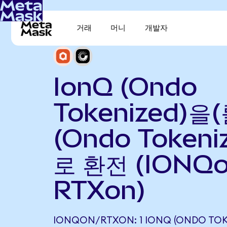
거래
머니
개발자
IonQ (Ondo
Tokenized)을(
(Ondo Tokeni
로 환전 (IONQo
RTXon)
IONQON/RTXON: 1 IONQ (ONDO TOK