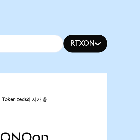
RTXON
 Tokenized)의 시가 총
IONQon