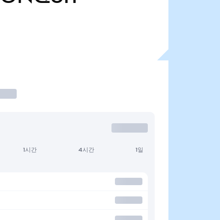
1시간
4시간
1일