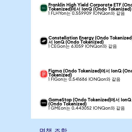
Franklin High Yield Corporate ETF (On
Tokenized)에서 IonQ (Ondo Tokenized)
1 FLHYon는 0.559909 IONQon와 같음
Constellation Energy (Ondo Tokenize
서 IonQ (Ondo Tokenized)
1 CEGon는 6.1059 IONQon와 같음
Figma (Ondo Tokenized)에서 IonQ (On
Tokenized)
1 FIGon는 0.541686 IONQon와 같음
GameStop (Ondo Tokenized)에서 IonQ
(Ondo Tokenized)
1 GMEon는 0.443052 IONQon와 같음
면책 조항