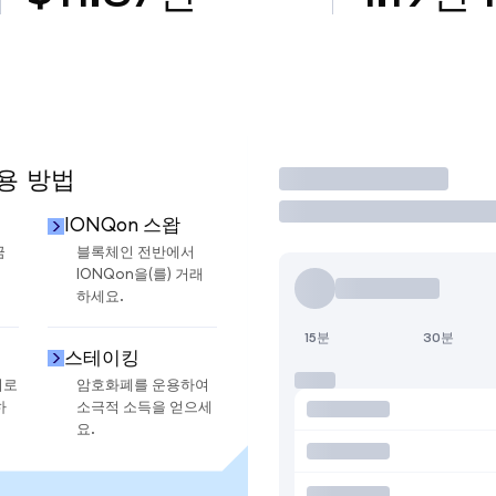
사용 방법
거래
IONQon 스왑
금
블록체인 전반에서
IONQon을(를) 거래
하세요.
15분
30분
스테이킹
지로
암호화폐를 운용하여
하
소극적 소득을 얻으세
요.