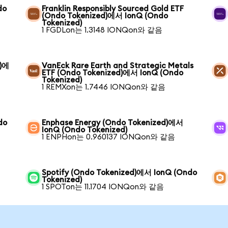
do
Franklin Responsibly Sourced Gold ETF
(Ondo Tokenized)에서 IonQ (Ondo
Tokenized)
1 FGDLon는 1.3148 IONQon와 같음
d)에
VanEck Rare Earth and Strategic Metals
ETF (Ondo Tokenized)에서 IonQ (Ondo
Tokenized)
1 REMXon는 1.7446 IONQon와 같음
do
Enphase Energy (Ondo Tokenized)에서
IonQ (Ondo Tokenized)
1 ENPHon는 0.960137 IONQon와 같음
Spotify (Ondo Tokenized)에서 IonQ (Ondo
Tokenized)
1 SPOTon는 11.1704 IONQon와 같음