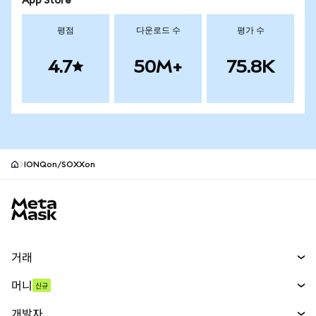
App Store
평점
다운로드 수
평가 수
4.7
50M+
75.8K
IONQon/SOXXon
MetaMask 사이트 바닥글
거래
스왑
머니
신규
예측 시장
신규
매수
개발자