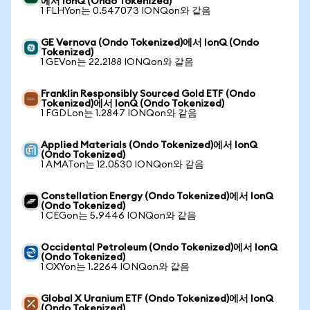
에서 IonQ (Ondo Tokenized)
1 FLHYon는 0.547073 IONQon와 같음
GE Vernova (Ondo Tokenized)에서 IonQ (Ondo
Tokenized)
1 GEVon는 22.2188 IONQon와 같음
Franklin Responsibly Sourced Gold ETF (Ondo
Tokenized)에서 IonQ (Ondo Tokenized)
1 FGDLon는 1.2847 IONQon와 같음
Applied Materials (Ondo Tokenized)에서 IonQ
(Ondo Tokenized)
1 AMATon는 12.0530 IONQon와 같음
Constellation Energy (Ondo Tokenized)에서 IonQ
(Ondo Tokenized)
1 CEGon는 5.9446 IONQon와 같음
Occidental Petroleum (Ondo Tokenized)에서 IonQ
(Ondo Tokenized)
1 OXYon는 1.2264 IONQon와 같음
Global X Uranium ETF (Ondo Tokenized)에서 IonQ
(Ondo Tokenized)