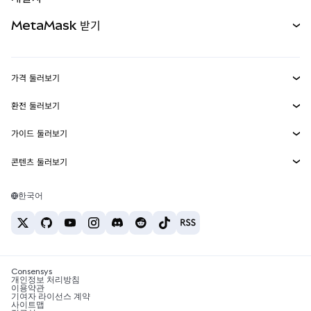
무기한 선물
신규
카드
문서 보기
MetaMask 받기
실물자산
mUSD
신규
대시보드
Transaction Shield
수익 창출
Smart Accounts Kit
에이전트 지갑
신규
가격 둘러보기
임베디드 지갑
Snaps
비트코인 가격
환전 둘러보기
MetaMask Connect
이더리움 가격
보상
신규
BTC를 USD로 환전
솔라나 가격
가이드 둘러보기
Snaps
보안
ETH를 USD로 환전
BTC 매수
시바이누 가격
USDT를 INR로 환전
콘텐츠 둘러보기
웹3 서비스
고객 지원
ETH 매수
페페 가격
비트코인 지갑
BTC를 USDT로 환전
SOL 매수
채용
테더 가격
솔라나 지갑
한국어
BTC를 INR로 환전
PEPE 매수
연락처
USDC 가격
최고의 암호화폐 카드
ETH를 USDT로 환전
USDT 매수
체인링크 가격
최고의 모바일 암호화폐 지갑
USDT를 PHP로 환전
USDC 매수
Polymarket이란?
BTC를 EUR로 환전
SHIB 매수
Consensys
암호화폐 세금 뉴스
개인정보 처리방침
이용약관
BNB 매수
기여자 라이선스 계약
암호화폐 매수 방법
사이트맵