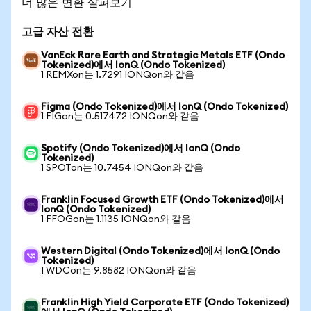
더 많은 변환 살펴보기
고급 자산 전환
VanEck Rare Earth and Strategic Metals ETF (Ondo
Tokenized)에서 IonQ (Ondo Tokenized)
1 REMXon는 1.7291 IONQon와 같음
Figma (Ondo Tokenized)에서 IonQ (Ondo Tokenized)
1 FIGon는 0.517472 IONQon와 같음
Spotify (Ondo Tokenized)에서 IonQ (Ondo
Tokenized)
1 SPOTon는 10.7454 IONQon와 같음
Franklin Focused Growth ETF (Ondo Tokenized)에서
IonQ (Ondo Tokenized)
1 FFOGon는 1.1135 IONQon와 같음
Western Digital (Ondo Tokenized)에서 IonQ (Ondo
Tokenized)
1 WDCon는 9.8582 IONQon와 같음
Franklin High Yield Corporate ETF (Ondo Tokenized)