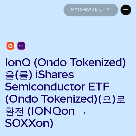
METAMASK 다운로드
METAMASK 다운로드
IonQ (Ondo Tokenized)
을(를) iShares
Semiconductor ETF
(Ondo Tokenized)(으)로
환전 (IONQon →
SOXXon)