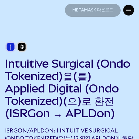
METAMASK 다운로드
METAMASK 다운로드
Intuitive Surgical (Ondo
Tokenized)을(를)
Applied Digital (Ondo
Tokenized)(으)로 환전
(ISRGon → APLDon)
ISRGON/APLDON: 1 INTUITIVE SURGICAL
(ONDO TOKENIZED)은(는) 12.9121 APLDON에 해당