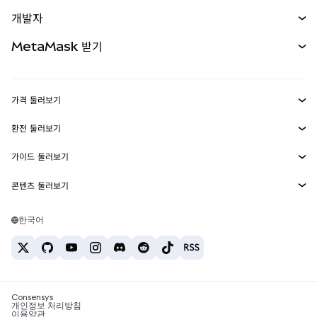
예측 시장
신규
매수
개발자
무기한 선물
신규
카드
문서 보기
MetaMask 받기
실물자산
mUSD
신규
대시보드
Transaction Shield
수익 창출
Smart Accounts Kit
에이전트 지갑
신규
가격 둘러보기
임베디드 지갑
Snaps
비트코인 가격
환전 둘러보기
MetaMask Connect
이더리움 가격
보상
신규
BTC를 USD로 환전
솔라나 가격
가이드 둘러보기
Snaps
보안
ETH를 USD로 환전
BTC 매수
시바이누 가격
USDT를 INR로 환전
콘텐츠 둘러보기
웹3 서비스
고객 지원
ETH 매수
페페 가격
비트코인 지갑
BTC를 USDT로 환전
SOL 매수
채용
테더 가격
솔라나 지갑
한국어
BTC를 INR로 환전
PEPE 매수
연락처
USDC 가격
최고의 암호화폐 카드
ETH를 USDT로 환전
USDT 매수
체인링크 가격
최고의 모바일 암호화폐 지갑
USDT를 PHP로 환전
USDC 매수
Polymarket이란?
BTC를 EUR로 환전
SHIB 매수
Consensys
암호화폐 세금 뉴스
개인정보 처리방침
이용약관