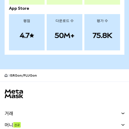
App Store
평점
다운로드 수
평가 수
4.7
50M+
75.8K
ISRGon/PLUGon
MetaMask 사이트 바닥글
거래
스왑
머니
신규