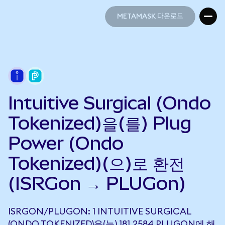
METAMASK 다운로드
METAMASK 다운로드
Intuitive Surgical (Ondo
Tokenized)을(를) Plug
Power (Ondo
Tokenized)(으)로 환전
(ISRGon → PLUGon)
ISRGON/PLUGON: 1 INTUITIVE SURGICAL
(ONDO TOKENIZED)은(는) 181.2584 PLUGON에 해