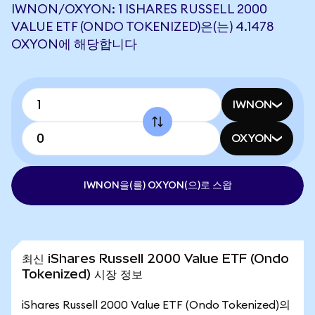
IWNON/OXYON: 1 ISHARES RUSSELL 2000
VALUE ETF (ONDO TOKENIZED)은(는) 4.1478
OXYON에 해당합니다
IWNON
OXYON
IWNON을(를) OXYON(으)로 스왑
최신 iShares Russell 2000 Value ETF (Ondo
Tokenized) 시장 정보
iShares Russell 2000 Value ETF (Ondo Tokenized)의