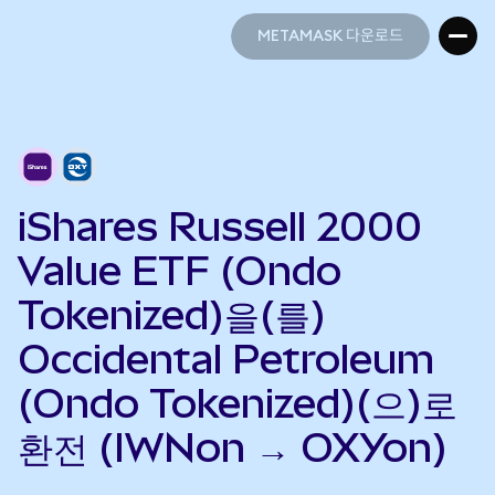
METAMASK 다운로드
METAMASK 다운로드
iShares Russell 2000
Value ETF (Ondo
Tokenized)을(를)
Occidental Petroleum
(Ondo Tokenized)(으)로
환전 (IWNon → OXYon)