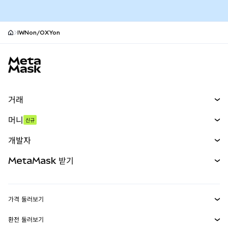
IWNon/OXYon
MetaMask 사이트 바닥글
거래
스왑
머니
신규
예측 시장
신규
매수
개발자
무기한 선물
신규
카드
문서 보기
MetaMask 받기
실물자산
mUSD
신규
대시보드
Transaction Shield
수익 창출
Smart Accounts Kit
에이전트 지갑
신규
가격 둘러보기
임베디드 지갑
Snaps
비트코인 가격
환전 둘러보기
MetaMask Connect
이더리움 가격
보상
신규