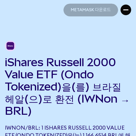
METAMASK 다운로드
METAMASK 다운로드
iShares Russell 2000
Value ETF (Ondo
Tokenized)을(를) 브라질
헤알(으)로 환전 (IWNon →
BRL)
IWNON/BRL: 1 ISHARES RUSSELL 2000 VALUE
ETF (ONDO TOKENIZED)은(는) 1,166.6514 BRL에 해