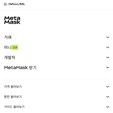
IWNon/BRL
MetaMask 사이트 바닥글
거래
스왑
머니
신규
예측 시장
신규
매수
개발자
무기한 선물
신규
카드
문서 보기
MetaMask 받기
실물자산
mUSD
신규
대시보드
Transaction Shield
수익 창출
Smart Accounts Kit
에이전트 지갑
신규
가격 둘러보기
임베디드 지갑
Snaps
비트코인 가격
환전 둘러보기
MetaMask Connect
이더리움 가격
보상
신규
BTC를 USD로 환전
솔라나 가격
가이드 둘러보기
Snaps
보안
ETH를 USD로 환전
BTC 매수