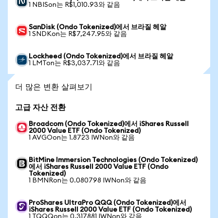
1 NBISon는 R$1,010.93와 같음
SanDisk (Ondo Tokenized)에서 브라질 헤알
1 SNDKon는 R$7,247.95와 같음
Lockheed (Ondo Tokenized)에서 브라질 헤알
1 LMTon는 R$3,037.71와 같음
더 많은 변환 살펴보기
고급 자산 전환
Broadcom (Ondo Tokenized)에서 iShares Russell
2000 Value ETF (Ondo Tokenized)
1 AVGOon는 1.8723 IWNon와 같음
BitMine Immersion Technologies (Ondo Tokenized)
에서 iShares Russell 2000 Value ETF (Ondo
Tokenized)
1 BMNRon는 0.080798 IWNon와 같음
ProShares UltraPro QQQ (Ondo Tokenized)에서
iShares Russell 2000 Value ETF (Ondo Tokenized)
1 TQQQon는 0.317881 IWNon와 같음