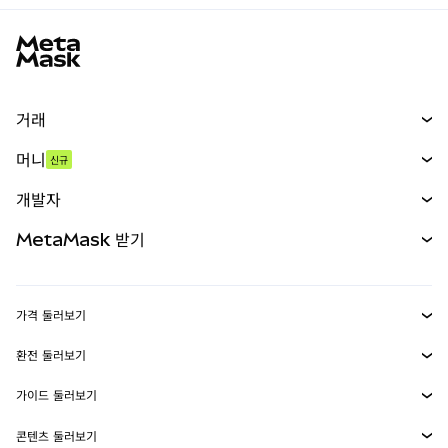
MetaMask 사이트 바닥글
거래
스왑
머니
신규
예측 시장
신규
매수
개발자
무기한 선물
신규
카드
문서 보기
MetaMask 받기
실물자산
mUSD
신규
대시보드
Transaction Shield
수익 창출
Smart Accounts Kit
에이전트 지갑
신규
가격 둘러보기
임베디드 지갑
Snaps
비트코인 가격
환전 둘러보기
MetaMask Connect
이더리움 가격
보상
신규
BTC를 USD로 환전
솔라나 가격
가이드 둘러보기
Snaps
보안
ETH를 USD로 환전
BTC 매수
시바이누 가격
USDT를 INR로 환전
콘텐츠 둘러보기
웹3 서비스
고객 지원
ETH 매수