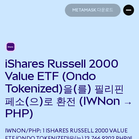
METAMASK 다운로드
METAMASK 다운로드
iShares Russell 2000
Value ETF (Ondo
Tokenized)을(를) 필리핀
페소(으)로 환전 (IWNon →
PHP)
IWNON/PHP: 1 ISHARES RUSSELL 2000 VALUE
ETF (ONDO TOKENIZED)은(는) 13,766.9202 PHP에