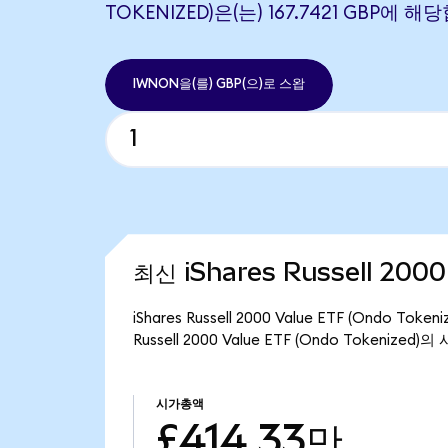
TOKENIZED)은(는) 167.7421 GBP에 
IWNON을(를) GBP(으)로 스왑
최신 iShares Russell 200
iShares Russell 2000 Value ETF (Ondo
Russell 2000 Value ETF (Ondo Tokenize
시가총액
£414.33만