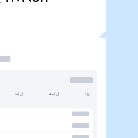
1시간
4시간
1일