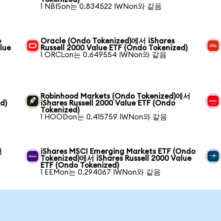
1 NBISon는 0.834522 IWNon와 같음
o
Oracle (Ondo Tokenized)에서 iShares
lue
Russell 2000 Value ETF (Ondo Tokenized)
1 ORCLon는 0.649554 IWNon와 같음
Robinhood Markets (Ondo Tokenized)에서
d)
iShares Russell 2000 Value ETF (Ondo
Tokenized)
1 HOODon는 0.415759 IWNon와 같음
서
iShares MSCI Emerging Markets ETF (Ondo
Tokenized)에서 iShares Russell 2000 Value
ETF (Ondo Tokenized)
1 EEMon는 0.294067 IWNon와 같음