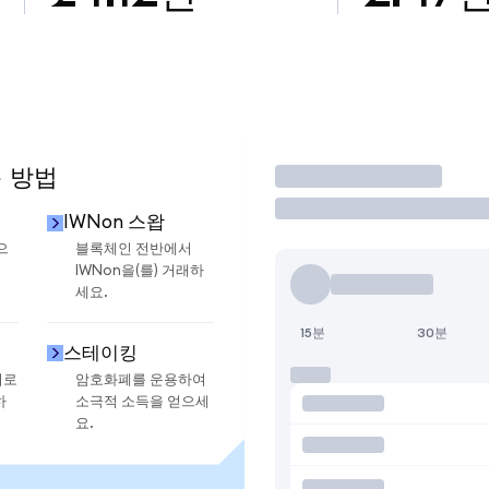
용 방법
거래
IWNon 스왑
으
블록체인 전반에서
IWNon을(를) 거래하
세요.
15분
30분
스테이킹
지로
암호화폐를 운용하여
하
소극적 소득을 얻으세
요.