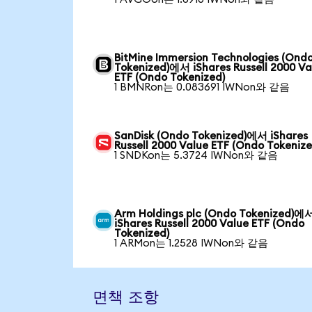
BitMine Immersion Technologies (Ond
Tokenized)에서 iShares Russell 2000 Va
ETF (Ondo Tokenized)
1 BMNRon는 0.083691 IWNon와 같음
SanDisk (Ondo Tokenized)에서 iShares
Russell 2000 Value ETF (Ondo Tokenize
1 SNDKon는 5.3724 IWNon와 같음
Arm Holdings plc (Ondo Tokenized)에
iShares Russell 2000 Value ETF (Ondo
Tokenized)
1 ARMon는 1.2528 IWNon와 같음
면책 조항