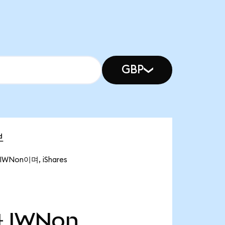
GBP
보
IWNon이며, iShares
만
IWNon