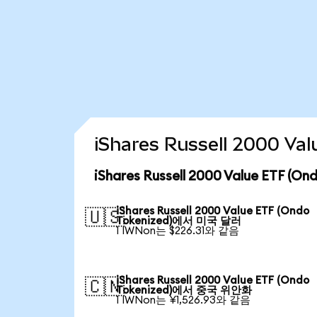
iShares Russell 2000 
iShares Russell 2000 Value ETF 
iShares Russell 2000 Value ETF (Ondo
🇺🇸
Tokenized)에서 미국 달러
1 IWNon는 $226.31와 같음
iShares Russell 2000 Value ETF (Ondo
🇨🇳
Tokenized)에서 중국 위안화
1 IWNon는 ¥1,526.93와 같음