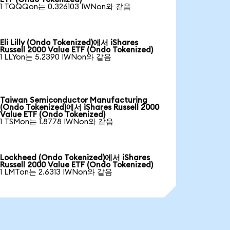
1 TQQQon는 0.326103 IWNon와 같음
Eli Lilly (Ondo Tokenized)에서 iShares
Russell 2000 Value ETF (Ondo Tokenized)
1 LLYon는 5.2390 IWNon와 같음
Taiwan Semiconductor Manufacturing
(Ondo Tokenized)에서 iShares Russell 2000
Value ETF (Ondo Tokenized)
1 TSMon는 1.8778 IWNon와 같음
Lockheed (Ondo Tokenized)에서 iShares
Russell 2000 Value ETF (Ondo Tokenized)
1 LMTon는 2.6313 IWNon와 같음