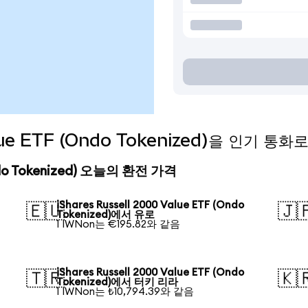
Value ETF (Ondo Tokenized)을 인기 
(Ondo Tokenized) 오늘의 환전 가격
iShares Russell 2000 Value ETF (Ondo
🇪🇺
🇯
Tokenized)에서 유로
1 IWNon는 €195.82와 같음
iShares Russell 2000 Value ETF (Ondo
🇹🇷
🇰
Tokenized)에서 터키 리라
1 IWNon는 ₺10,794.39와 같음