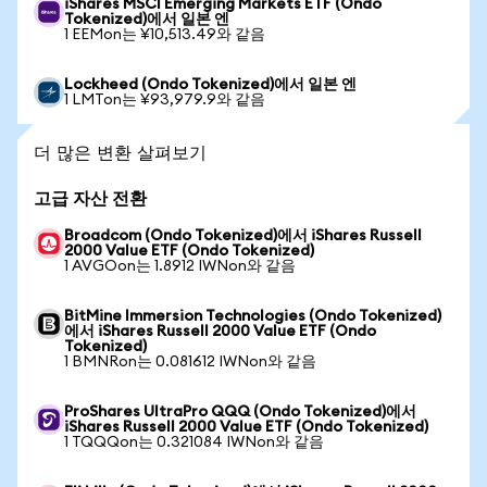
iShares MSCI Emerging Markets ETF (Ondo
Tokenized)에서 일본 엔
1 EEMon는 ¥10,513.49와 같음
Lockheed (Ondo Tokenized)에서 일본 엔
1 LMTon는 ¥93,979.9와 같음
더 많은 변환 살펴보기
고급 자산 전환
Broadcom (Ondo Tokenized)에서 iShares Russell
2000 Value ETF (Ondo Tokenized)
1 AVGOon는 1.8912 IWNon와 같음
BitMine Immersion Technologies (Ondo Tokenized)
에서 iShares Russell 2000 Value ETF (Ondo
Tokenized)
1 BMNRon는 0.081612 IWNon와 같음
ProShares UltraPro QQQ (Ondo Tokenized)에서
iShares Russell 2000 Value ETF (Ondo Tokenized)
1 TQQQon는 0.321084 IWNon와 같음