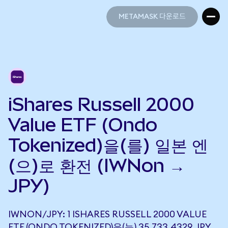
METAMASK 다운로드
METAMASK 다운로드
iShares Russell 2000
Value ETF (Ondo
Tokenized)을(를) 일본 엔
(으)로 환전 (IWNon →
JPY)
IWNON/JPY: 1 ISHARES RUSSELL 2000 VALUE
ETF (ONDO TOKENIZED)은(는) 35,733.4329 JPY