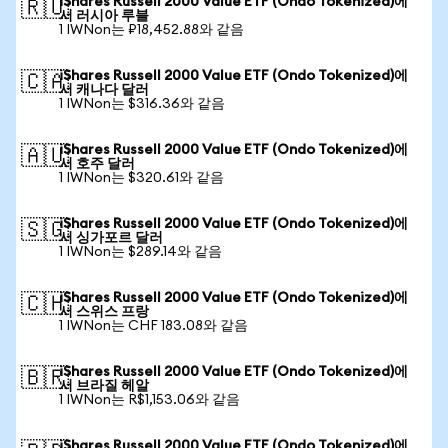
iShares Russell 2000 Value ETF (Ondo Tokenized)에
🇷🇺
서 러시아 루블
1 IWNon는 ₽18,452.88와 같음
iShares Russell 2000 Value ETF (Ondo Tokenized)에
🇨🇦
서 캐나다 달러
1 IWNon는 $316.36와 같음
iShares Russell 2000 Value ETF (Ondo Tokenized)에
🇦🇺
서 호주 달러
1 IWNon는 $320.61와 같음
iShares Russell 2000 Value ETF (Ondo Tokenized)에
🇸🇬
서 싱가포르 달러
1 IWNon는 $289.14와 같음
iShares Russell 2000 Value ETF (Ondo Tokenized)에
🇨🇭
서 스위스 프랑
1 IWNon는 CHF 183.08와 같음
iShares Russell 2000 Value ETF (Ondo Tokenized)에
🇧🇷
서 브라질 헤알
1 IWNon는 R$1,153.06와 같음
iShares Russell 2000 Value ETF (Ondo Tokenized)에