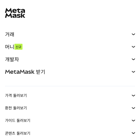
MetaMask 사이트 바닥글
거래
스왑
머니
신규
예측 시장
신규
매수
개발자
무기한 선물
신규
카드
문서 보기
MetaMask 받기
실물자산
mUSD
신규
대시보드
Transaction Shield
수익 창출
Smart Accounts Kit
에이전트 지갑
신규
가격 둘러보기
임베디드 지갑
Snaps
비트코인 가격
환전 둘러보기
MetaMask Connect
이더리움 가격
보상
신규
BTC를 USD로 환전
솔라나 가격
가이드 둘러보기
Snaps
보안
ETH를 USD로 환전
BTC 매수
시바이누 가격
USDT를 INR로 환전
콘텐츠 둘러보기
웹3 서비스
고객 지원
ETH 매수
페페 가격
비트코인 지갑