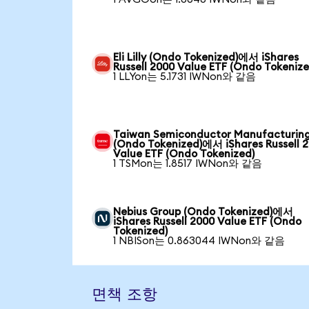
Eli Lilly (Ondo Tokenized)에서 iShares
Russell 2000 Value ETF (Ondo Tokenize
1 LLYon는 5.1731 IWNon와 같음
Taiwan Semiconductor Manufacturin
(Ondo Tokenized)에서 iShares Russell 
Value ETF (Ondo Tokenized)
1 TSMon는 1.8517 IWNon와 같음
Nebius Group (Ondo Tokenized)에서
iShares Russell 2000 Value ETF (Ondo
Tokenized)
1 NBISon는 0.863044 IWNon와 같음
면책 조항