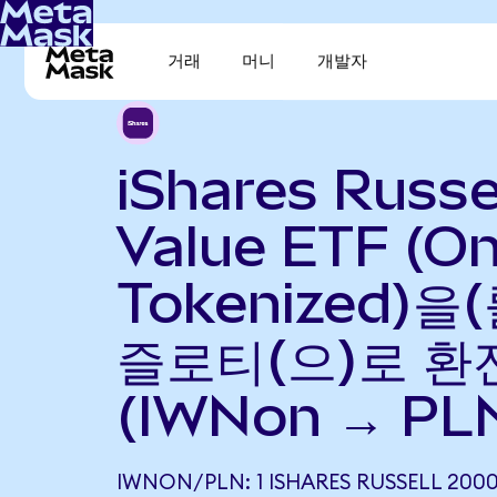
거래
머니
개발자
iShares Russe
Value ETF (O
Tokenized)을
즐로티(으)로 환
(IWNon → PL
IWNON/PLN: 1 ISHARES RUSSELL 200