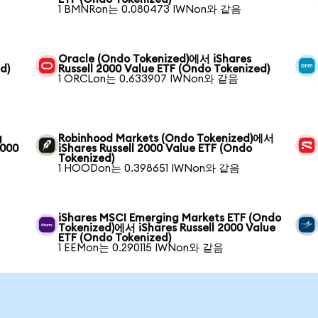
1 BMNRon는 0.080473 IWNon와 같음
Oracle (Ondo Tokenized)에서 iShares
d)
Russell 2000 Value ETF (Ondo Tokenized)
1 ORCLon는 0.633907 IWNon와 같음
g
Robinhood Markets (Ondo Tokenized)에서
2000
iShares Russell 2000 Value ETF (Ondo
Tokenized)
1 HOODon는 0.398651 IWNon와 같음
iShares MSCI Emerging Markets ETF (Ondo
Tokenized)에서 iShares Russell 2000 Value
ETF (Ondo Tokenized)
1 EEMon는 0.290115 IWNon와 같음