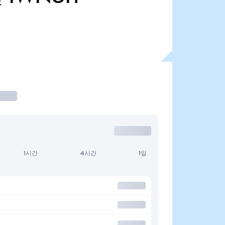
1시간
4시간
1일