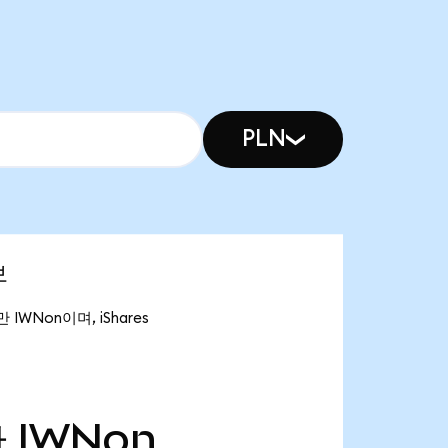
PLN
보
만 IWNon이며, iShares
만
IWNon