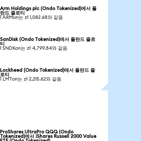
Arm Holdings plc (Ondo Tokenized)에서 폴
란드 즐로티
1 ARMon는 zł 1,082.68와 같음
SanDisk (Ondo Tokenized)에서 폴란드 즐로
티
1 SNDKon는 zł 4,799.84와 같음
Lockheed (Ondo Tokenized)에서 폴란드 즐
로티
1 LMTon는 zł 2,215.62와 같음
ProShares UltraPro QQQ (Ondo
Tokenized)에서 iShares Russell 2000 Value
ETF (Ondo Tokenized)