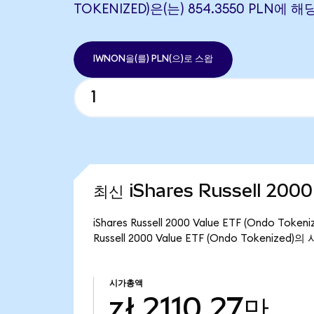
TOKENIZED)은(는) 854.3550 PLN에
IWNON을(를) PLN(으)로 스왑
최신 iShares Russell 200
iShares Russell 2000 Value ETF (Ondo 
Russell 2000 Value ETF (Ondo Tokenized
시가총액
zł 2110.27만