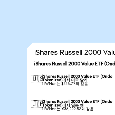
iShares Russell 2000 
iShares Russell 2000 Value ETF 
iShares Russell 2000 Value ETF (Ondo
🇺🇸
Tokenized)에서 미국 달러
1 IWNon는 $228.77와 같음
iShares Russell 2000 Value ETF (Ondo
🇯🇵
Tokenized)에서 일본 엔
1 IWNon는 ¥36,222.52와 같음