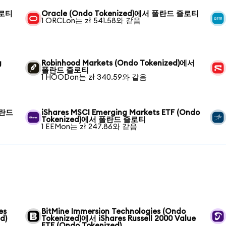
즐로티
Oracle (Ondo Tokenized)에서 폴란드 즐로티
1 ORCLon는 zł 541.58와 같음
g
Robinhood Markets (Ondo Tokenized)에서
폴란드 즐로티
1 HOODon는 zł 340.59와 같음
폴란드
iShares MSCI Emerging Markets ETF (Ondo
Tokenized)에서 폴란드 즐로티
1 EEMon는 zł 247.86와 같음
es
BitMine Immersion Technologies (Ondo
d)
Tokenized)에서 iShares Russell 2000 Value
ETF (Ondo Tokenized)