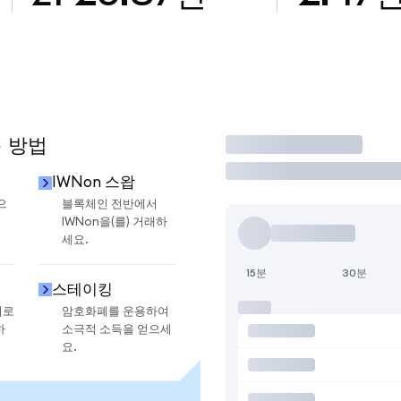
용 방법
거래
IWNon 스왑
으
블록체인 전반에서
IWNon을(를) 거래하
세요.
15분
30분
스테이킹
지로
암호화폐를 운용하여
하
소극적 소득을 얻으세
요.