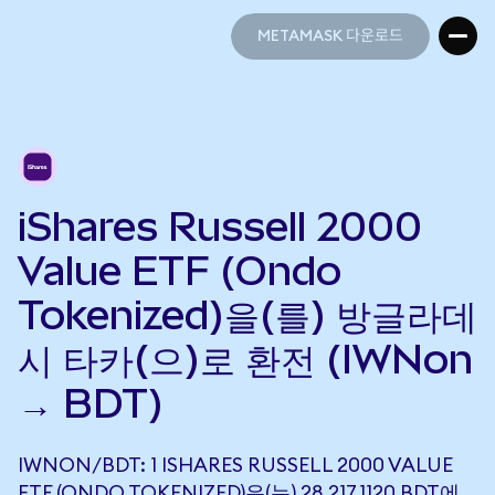
METAMASK 다운로드
METAMASK 다운로드
iShares Russell 2000
Value ETF (Ondo
Tokenized)을(를) 방글라데
시 타카(으)로 환전 (IWNon
→ BDT)
IWNON/BDT: 1 ISHARES RUSSELL 2000 VALUE
ETF (ONDO TOKENIZED)은(는) 28,217.1120 BDT에