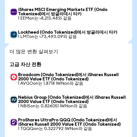
iShares MSCI Emerging Markets ETF (Ondo
Tokenized)에서 방글라데시 타카
1 EEMon는 ৳8,213.48와 같음
Lockheed (Ondo Tokenized)에서 방글라데시 타카
1 LMTon는 ৳73,493.09와 같음
더 많은 변환 살펴보기
고급 자산 전환
Broadcom (Ondo Tokenized)에서 iShares Russell
2000 Value ETF (Ondo Tokenized)
1 AVGOon는 1.8718 IWNon와 같음
Nebius Group (Ondo Tokenized)에서 iShares Russell
2000 Value ETF (Ondo Tokenized)
1 NBISon는 0.826051 IWNon와 같음
ProShares UltraPro QQQ (Ondo Tokenized)에서
iShares Russell 2000 Value ETF (Ondo Tokenized)
1 TQQQon는 0.322792 IWNon와 같음