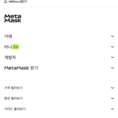
IWNon/BDT
MetaMask 사이트 바닥글
거래
스왑
머니
신규
예측 시장
신규
매수
개발자
무기한 선물
신규
카드
문서 보기
MetaMask 받기
실물자산
mUSD
신규
대시보드
Transaction Shield
수익 창출
Smart Accounts Kit
에이전트 지갑
신규
가격 둘러보기
임베디드 지갑
Snaps
비트코인 가격
환전 둘러보기
MetaMask Connect
이더리움 가격
보상
신규
BTC를 USD로 환전
솔라나 가격
가이드 둘러보기
Snaps
보안
ETH를 USD로 환전
BTC 매수
시바이누 가격