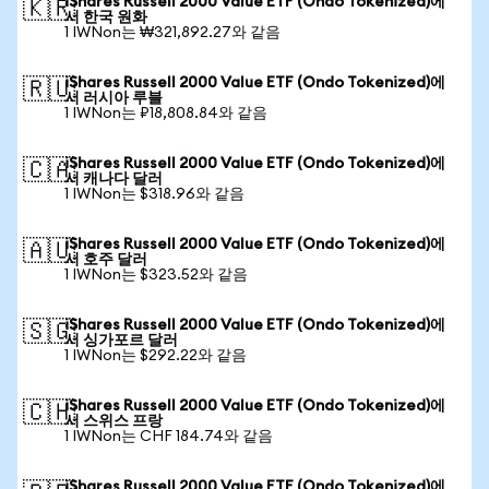
iShares Russell 2000 Value ETF (Ondo Tokenized)에
🇰🇷
서 한국 원화
1 IWNon는 ₩321,892.27와 같음
iShares Russell 2000 Value ETF (Ondo Tokenized)에
🇷🇺
서 러시아 루블
1 IWNon는 ₽18,808.84와 같음
iShares Russell 2000 Value ETF (Ondo Tokenized)에
🇨🇦
서 캐나다 달러
1 IWNon는 $318.96와 같음
iShares Russell 2000 Value ETF (Ondo Tokenized)에
🇦🇺
서 호주 달러
1 IWNon는 $323.52와 같음
iShares Russell 2000 Value ETF (Ondo Tokenized)에
🇸🇬
서 싱가포르 달러
1 IWNon는 $292.22와 같음
iShares Russell 2000 Value ETF (Ondo Tokenized)에
🇨🇭
서 스위스 프랑
1 IWNon는 CHF 184.74와 같음
iShares Russell 2000 Value ETF (Ondo Tokenized)에