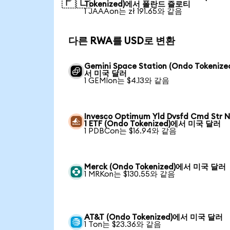
🇵🇱
Tokenized)에서 폴란드 즐로티
1 JAAAon는 zł 191.65와 같음
다른 RWA를 USD로 변환
Gemini Space Station (Ondo Tokeniz
서 미국 달러
1 GEMIon는 $4.13와 같음
Invesco Optimum Yld Dvsfd Cmd Str N
1 ETF (Ondo Tokenized)에서 미국 달러
1 PDBCon는 $16.94와 같음
Merck (Ondo Tokenized)에서 미국 달러
1 MRKon는 $130.55와 같음
AT&T (Ondo Tokenized)에서 미국 달러
1 Ton는 $23.36와 같음