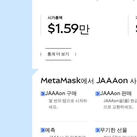
시가총액
$1.59만
통계 더 보기
통계 더 보기
MetaMask에서 JAAAon 
JAAAon 구매
JAAAon 판매
몇 번의 탭으로 시작하
JAAAon을(를) 현
세요.
으로 교환하세요.
예측
무기한 선물