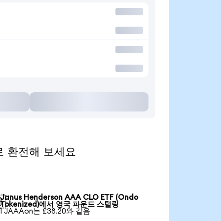
통화로 환전해 보세요
Janus Henderson AAA CLO ETF (Ondo

Tokenized)에서 영국 파운드 스털링
1 JAAAon는 £38.20와 같음