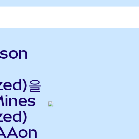
rson
zed)을
Mines
zed)
AAon