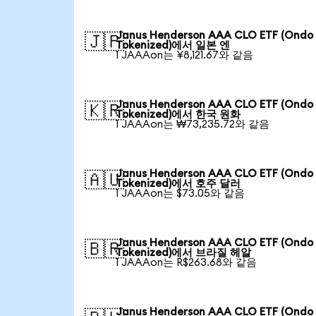
Janus Henderson AAA CLO ETF (Ondo
🇯🇵
Tokenized)에서 일본 엔
1 JAAAon는 ¥8,121.67와 같음
Janus Henderson AAA CLO ETF (Ondo
🇰🇷
Tokenized)에서 한국 원화
1 JAAAon는 ₩73,235.72와 같음
Janus Henderson AAA CLO ETF (Ondo
🇦🇺
Tokenized)에서 호주 달러
1 JAAAon는 $73.05와 같음
Janus Henderson AAA CLO ETF (Ondo
🇧🇷
Tokenized)에서 브라질 헤알
1 JAAAon는 R$263.68와 같음
Janus Henderson AAA CLO ETF (Ondo