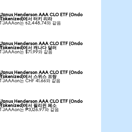
Janus Henderson AAA CLO ETF (Ondo

Tokenized)에서 터키 리라
1 JAAAon는 ₺2,448.74와 같음
Janus Henderson AAA CLO ETF (Ondo

Tokenized)에서 캐나다 달러
1 JAAAon는 $71.99와 같음
Janus Henderson AAA CLO ETF (Ondo

Tokenized)에서 스위스 프랑
1 JAAAon는 CHF 41.66와 같음
Janus Henderson AAA CLO ETF (Ondo

Tokenized)에서 필리핀 페소
1 JAAAon는 ₱3,126.97와 같음