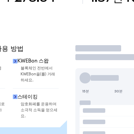
사용 방법
거래
KWEBon 스왑
금
블록체인 전반에서
KWEBon을(를) 거래
하세요.
15분
30분
스테이킹
지로
암호화폐를 운용하여
하
소극적 소득을 얻으세
요.