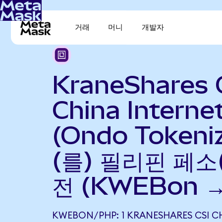
거래
머니
개발자
KraneShares 
China Interne
(Ondo Tokeni
(를) 필리핀 페소
전 (KWEBon →
KWEBON/PHP: 1 KRANESHARES CSI CH