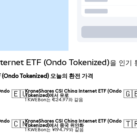
 Internet ETF (Ondo Tokenized)을
ETF (Ondo Tokenized) 오늘의 환전 가격
Ondo
KraneShares CSI China Internet ETF (Ondo
🇪🇺
🇬
Tokenized)에서 유로
1 KWEBon는 €24.97와 같음
Ondo
KraneShares CSI China Internet ETF (Ondo
🇨🇳
🇹
Tokenized)에서 중국 위안화
1 KWEBon는 ¥194.79와 같음