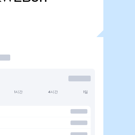
1시간
4시간
1일