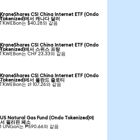
KraneShares CSI China Internet ETF (Ondo

Tokenized)에서 캐나다 달러
1 KWEBon는 $40.28와 같음
KraneShares CSI China Internet ETF (Ondo

Tokenized)에서 스위스 프랑
1 KWEBon는 CHF 23.33와 같음
KraneShares CSI China Internet ETF (Ondo

Tokenized)에서 폴란드 즐로티
1 KWEBon는 zł 107.26와 같음
US Natural Gas Fund (Ondo Tokenized)에
서 필리핀 페소
1 UNGon는 ₱590.66와 같음