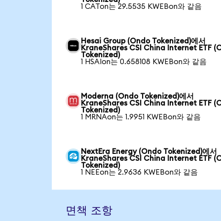
1 CATon는 29.5535 KWEBon와 같음
Hesai Group (Ondo Tokenized)에서
KraneShares CSI China Internet ETF (
Tokenized)
1 HSAIon는 0.658108 KWEBon와 같음
Moderna (Ondo Tokenized)에서
KraneShares CSI China Internet ETF (
Tokenized)
1 MRNAon는 1.9951 KWEBon와 같음
NextEra Energy (Ondo Tokenized)에서
KraneShares CSI China Internet ETF (
Tokenized)
1 NEEon는 2.9636 KWEBon와 같음
면책 조항