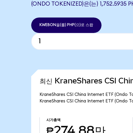
(ONDO TOKENIZED)은(는) 1,752.59
KWEBON을(를) PHP(으)로 스왑
최신 KraneShares CSI Chi
KraneShares CSI China Internet ETF (
KraneShares CSI China Internet ETF (O
시가총액
₱274.88만