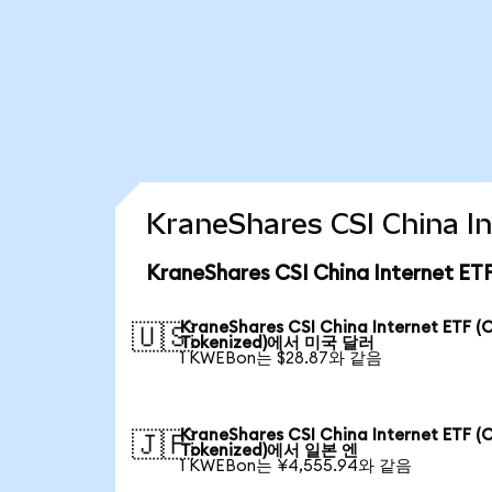
KraneShares CSI China
KraneShares CSI China Internet 
KraneShares CSI China Internet ETF (
🇺🇸
Tokenized)에서 미국 달러
1 KWEBon는 $28.87와 같음
KraneShares CSI China Internet ETF (
🇯🇵
Tokenized)에서 일본 엔
1 KWEBon는 ¥4,555.94와 같음