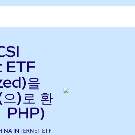
CSI
t ETF
zed)을
(으)로 환
 PHP)
INA INTERNET ETF