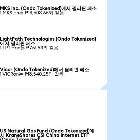
MKS Inc. (Ondo Tokenized)에서 필리핀 페소
1 MKSIon는 ₱18,603.65와 같음
LightPath Technologies (Ondo Tokenized)
에서 필리핀 페소
1 LPTHon는 ₱751.53와 같음
Vicor (Ondo Tokenized)에서 필리핀 페소
1 VICRon는 ₱13,540.25와 같음
US Natural Gas Fund (Ondo Tokenized)에
서 KraneShares CSI China Internet ETF
(Ondo Tokenized)