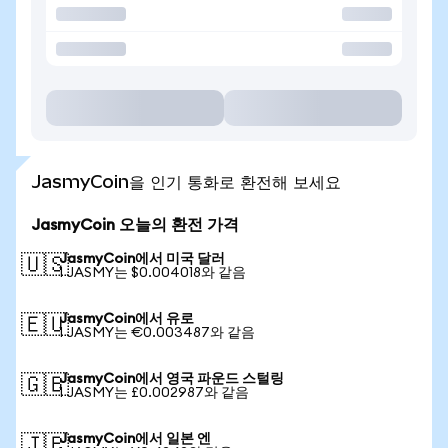
JasmyCoin을 인기 통화로 환전해 보세요
JasmyCoin 오늘의 환전 가격
JasmyCoin에서 미국 달러
🇺🇸
1 JASMY는 $0.004018와 같음
JasmyCoin에서 유로
🇪🇺
1 JASMY는 €0.003487와 같음
JasmyCoin에서 영국 파운드 스털링
🇬🇧
1 JASMY는 £0.002987와 같음
JasmyCoin에서 일본 엔
🇯🇵