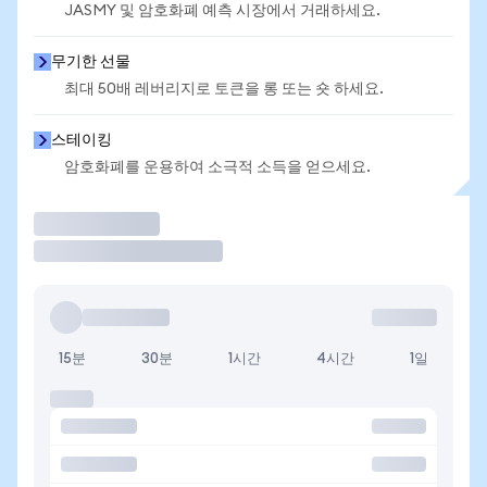
JASMY 및 암호화폐 예측 시장에서 거래하세요.
무기한 선물
최대 50배 레버리지로 토큰을 롱 또는 숏 하세요.
스테이킹
암호화폐를 운용하여 소극적 소득을 얻으세요.
거래
15분
30분
1시간
4시간
1일