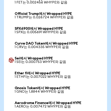
1 FET는 0.002456 WHYPE와 같음
Official Trump에서 Wrapped HYPE
1 TRUMP는 0.026724 WHYPE와 같음
SPX6900에서 Wrapped HYPE
1 SPX는 0.005691 WHYPE와 같음
Curve DAO Token에서 Wrapped HYPE
1 CRV는 0.004335 WHYPE와 같음
Sei에서 Wrapped HYPE
1 SEI는 0.000753 WHYPE와 같음
Ether fi에서 Wrapped HYPE
1 ETHFI는 0.007022 WHYPE와 같음
Gnosis Token에서 Wrapped HYPE
1 GNO는 1.8844 WHYPE와 같음
Aerodrome Finance에서 Wrapped HYPE
1 AERO는 0.007472 WHYPE와 같음