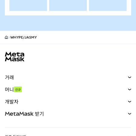
WHYPE/JASMY
MetaMask 사이트 바닥글
거래
스왑
머니
신규
예측 시장
신규
매수
개발자
무기한 선물
신규
카드
문서 보기
MetaMask 받기
실물자산
mUSD
신규
대시보드
Transaction Shield
수익 창출
Smart Accounts Kit
에이전트 지갑
신규