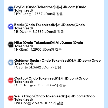
PayPal (Ondo Tokenized)에서 JD.com (Ondo
Tokenized)
1 PYPLon는 1.7887 JDon와 같음
Baidu (Ondo Tokenized)에서 JD.com (Ondo
Tokenized)
1 BIDUon는 3.2589 JDon와 같음
Nike (Ondo Tokenized)에서 JD.com (Ondo
Tokenized)
1 NKEon는 1.2900 JDon와 같음
Goldman Sachs (Ondo Tokenized)에서 JD.com (Ondo
Tokenized)
1 GSon는 31.3682 JDon와 같음
Costco (Ondo Tokenized)에서 JD.com (Ondo
Tokenized)
1 COSTon는 28.3801 JDon와 같음
Wells Fargo (Ondo Tokenized)에서 JD.com (Ondo
Tokenized)
1 WFCon는 2.6375 JDon와 같음