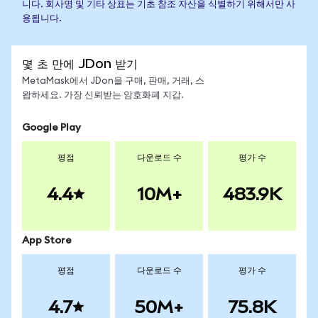
니다. 회사명 및 기타 상표는 기초 참조 자산을 식별하기 위해서만 사
용됩니다.
몇 초 만에 JDon 받기
MetaMask에서 JDon을 구매, 판매, 거래, 스
왑하세요. 가장 신뢰받는 암호화폐 지갑.
Google Play
평점
다운로드 수
평가 수
4.4
10M+
483.9K
App Store
평점
다운로드 수
평가 수
4.7
50M+
75.8K