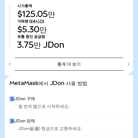
시가총액
$125.05만
거래량
(24시간)
$5.30만
유통 중인 공급량
3.75만
JDon
통계 더 보기
통계 더 보기
MetaMask에서 JDon 사용 방법
JDon 구매
몇 번의 탭으로 시작하세요.
JDon 판매
JDon을(를) 현금으로 교환하세요.