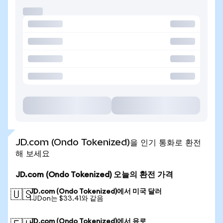
JD.com (Ondo Tokenized)을 인기 통화로 환전
해 보세요
JD.com (Ondo Tokenized) 오늘의 환전 가격
JD.com (Ondo Tokenized)에서 미국 달러
🇺🇸
1 JDon는 $33.41와 같음
JD.com (Ondo Tokenized)에서 유로