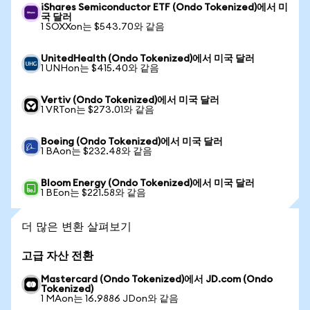
iShares Semiconductor ETF (Ondo Tokenized)에서 미
국 달러
1 SOXXon는 $543.70와 같음
UnitedHealth (Ondo Tokenized)에서 미국 달러
1 UNHon는 $415.40와 같음
Vertiv (Ondo Tokenized)에서 미국 달러
1 VRTon는 $273.01와 같음
Boeing (Ondo Tokenized)에서 미국 달러
1 BAon는 $232.48와 같음
Bloom Energy (Ondo Tokenized)에서 미국 달러
1 BEon는 $221.58와 같음
더 많은 변환 살펴보기
고급 자산 전환
Mastercard (Ondo Tokenized)에서 JD.com (Ondo
Tokenized)
1 MAon는 16.9886 JDon와 같음