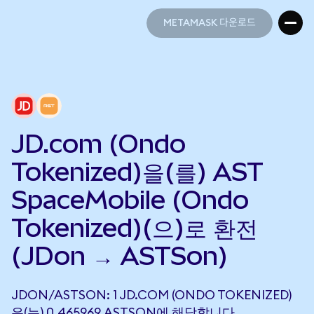
METAMASK 다운로드
METAMASK 다운로드
JD.com (Ondo
Tokenized)을(를) AST
SpaceMobile (Ondo
Tokenized)(으)로 환전
(JDon → ASTSon)
JDON/ASTSON: 1 JD.COM (ONDO TOKENIZED)
은(는) 0.465969 ASTSON에 해당합니다