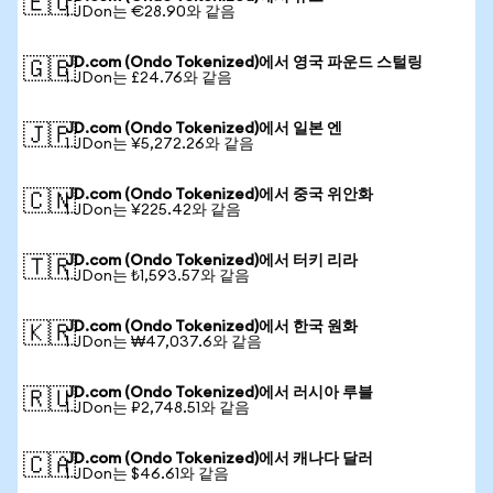
🇪🇺
1 JDon는 €28.90와 같음
JD.com (Ondo Tokenized)에서 영국 파운드 스털링
🇬🇧
1 JDon는 £24.76와 같음
JD.com (Ondo Tokenized)에서 일본 엔
🇯🇵
1 JDon는 ¥5,272.26와 같음
JD.com (Ondo Tokenized)에서 중국 위안화
🇨🇳
1 JDon는 ¥225.42와 같음
JD.com (Ondo Tokenized)에서 터키 리라
🇹🇷
1 JDon는 ₺1,593.57와 같음
JD.com (Ondo Tokenized)에서 한국 원화
🇰🇷
1 JDon는 ₩47,037.6와 같음
JD.com (Ondo Tokenized)에서 러시아 루블
🇷🇺
1 JDon는 ₽2,748.51와 같음
JD.com (Ondo Tokenized)에서 캐나다 달러
🇨🇦
1 JDon는 $46.61와 같음