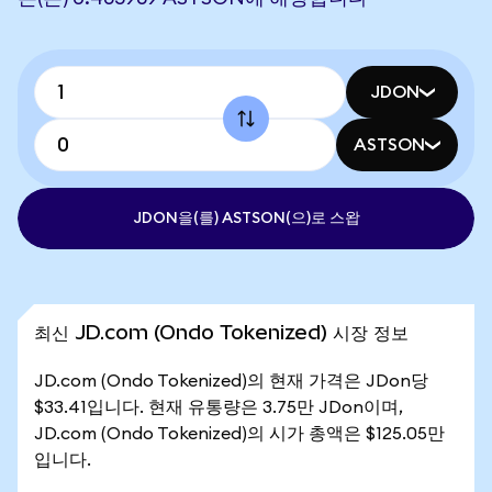
JDON
ASTSON
JDON을(를) ASTSON(으)로 스왑
최신 JD.com (Ondo Tokenized) 시장 정보
JD.com (Ondo Tokenized)의 현재 가격은 JDon당
$33.41입니다. 현재 유통량은 3.75만 JDon이며,
JD.com (Ondo Tokenized)의 시가 총액은 $125.05만
입니다.