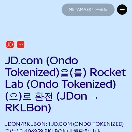
METAMASK 다운로드
METAMASK 다운로드
JD.com (Ondo
Tokenized)을(를) Rocket
Lab (Ondo Tokenized)
(으)로 환전 (JDon →
RKLBon)
JDON/RKLBON: 1 JD.COM (ONDO TOKENIZED)
은(는) 0.406359 RKLBON에 해당합니다