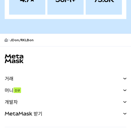
JDon/RKLBon
MetaMask 사이트 바닥글
거래
스왑
머니
신규
예측 시장
신규
매수
개발자
무기한 선물
신규
카드
문서 보기
MetaMask 받기
실물자산
mUSD
신규
대시보드
Transaction Shield
수익 창출
Smart Accounts Kit
에이전트 지갑
신규