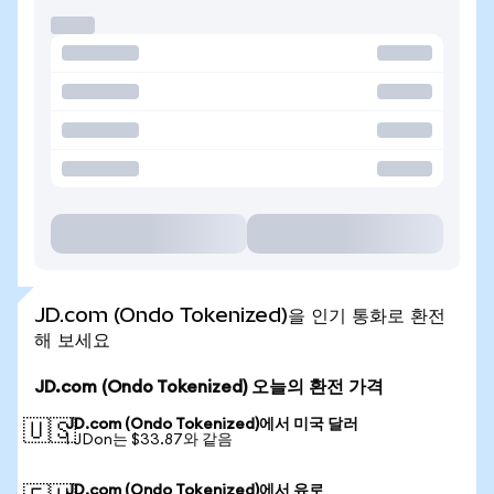
JD.com (Ondo Tokenized)을 인기 통화로 환전
해 보세요
JD.com (Ondo Tokenized) 오늘의 환전 가격
JD.com (Ondo Tokenized)에서 미국 달러
🇺🇸
1 JDon는 $33.87와 같음
JD.com (Ondo Tokenized)에서 유로